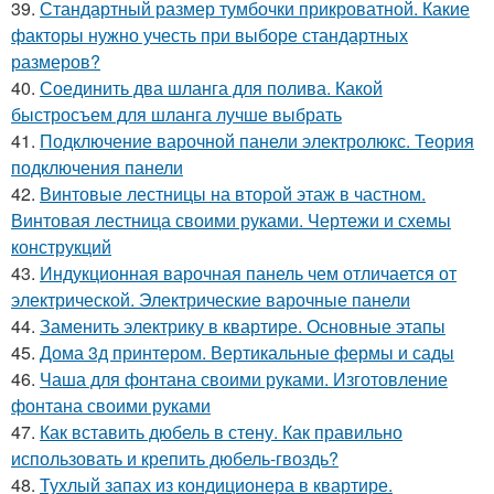
39.
Стандартный размер тумбочки прикроватной. Какие
факторы нужно учесть при выборе стандартных
размеров?
40.
Соединить два шланга для полива. Какой
быстросъем для шланга лучше выбрать
41.
Подключение варочной панели электролюкс. Теория
подключения панели
42.
Винтовые лестницы на второй этаж в частном.
Винтовая лестница своими руками. Чертежи и схемы
конструкций
43.
Индукционная варочная панель чем отличается от
электрической. Электрические варочные панели
44.
Заменить электрику в квартире. Основные этапы
45.
Дома 3д принтером. Вертикальные фермы и сады
46.
Чаша для фонтана своими руками. Изготовление
фонтана своими руками
47.
Как вставить дюбель в стену. Как правильно
использовать и крепить дюбель-гвоздь?
48.
Тухлый запах из кондиционера в квартире.