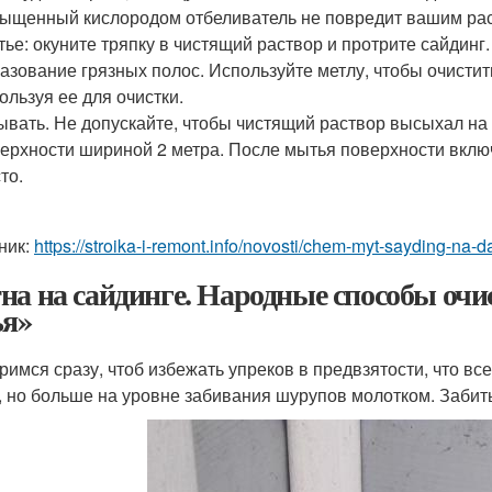
ыщенный кислородом отбеливатель не повредит вашим ра
ье: окуните тряпку в чистящий раствор и протрите сайдинг
азование грязных полос. Используйте метлу, чтобы очистит
ользуя ее для очистки.
вать. Не допускайте, чтобы чистящий раствор высыхал на
ерхности шириной 2 метра. После мытья поверхности вклю
то.
ник:
https://stroika-i-remont.info/novosti/chem-myt-sayding-na
на на сайдинге. Народные способы очи
ья»
римся сразу, чтоб избежать упреков в предвзятости, что 
, но больше на уровне забивания шурупов молотком. Забит