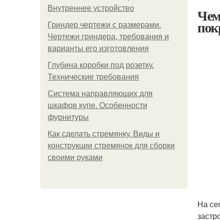
Внутреннее устройство
Чем
пок
Гриндер чертежи с размерами.
Чертежи гриндера, требования и
варианты его изготовления
Глубина коробки под розетку.
Технические требования
Система направляющих для
шкафов купе. Особенности
фурнитуры
Как сделать стремянку. Виды и
конструкции стремянок для сборки
своими руками
На се
застр