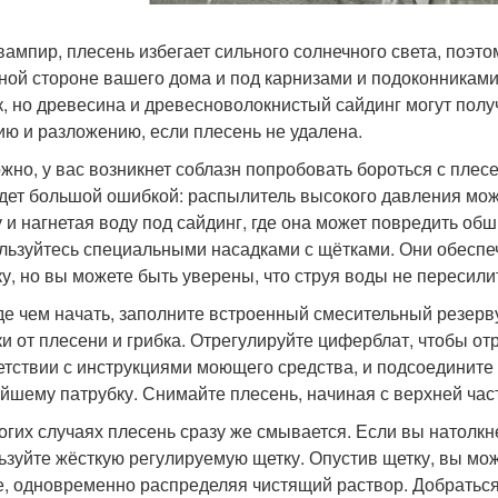
 вампир, плесень избегает сильного солнечного света, поэтом
ной стороне вашего дома и под карнизами и подоконниками.
к, но древесина и древесноволокнистый сайдинг могут полу
ию и разложению, если плесень не удалена.
жно, у вас возникнет соблазн попробовать бороться с плес
удет большой ошибкой: распылитель высокого давления мож
у и нагнетая воду под сайдинг, где она может повредить об
льзуйтесь специальными насадками с щётками. Они обеспе
ку, но вы можете быть уверены, что струя воды не пересили
е чем начать, заполните встроенный смесительный резер
ки от плесени и грибка. Отрегулируйте циферблат, чтобы о
етствии с инструкциями моющего средства, и подсоедините 
йшему патрубку. Снимайте плесень, начиная с верхней част
огих случаях плесень сразу же смывается. Если вы натолкн
ьзуйте жёсткую регулируемую щетку. Опустив щетку, вы може
е, одновременно распределяя чистящий раствор. Добраться