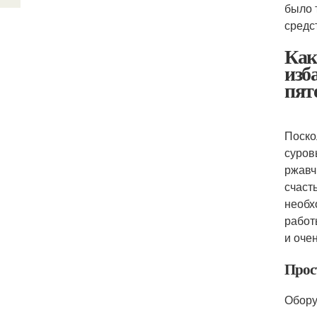
было 
средс
Как
изб
пят
Поско
суров
ржавч
счаст
необх
работ
и оче
Прос
Обору