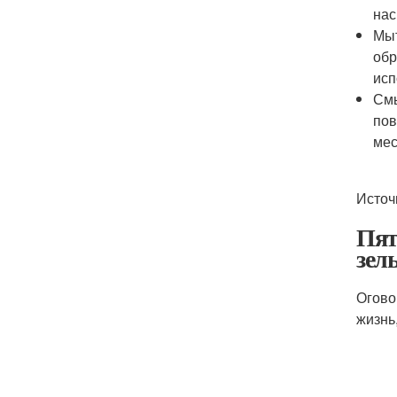
нас
Мыт
обр
исп
Смы
пов
мес
Источ
Пят
зел
Огово
жизнь