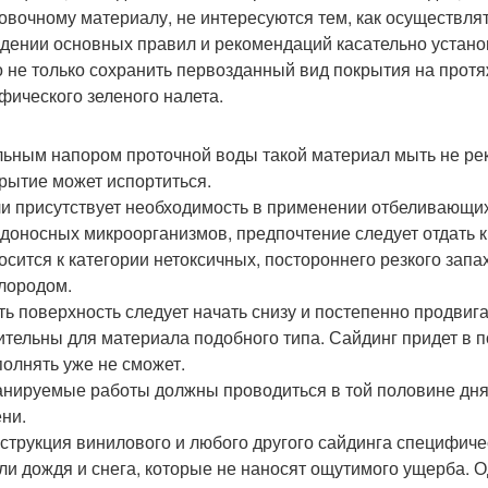
овочному материалу, не интересуются тем, как осуществлят
дении основных правил и рекомендаций касательно устано
 не только сохранить первозданный вид покрытия на протя
фического зеленого налета.
ьным напором проточной воды такой материал мыть не реко
рытие может испортиться.
и присутствует необходимость в применении отбеливающих
доносных микроорганизмов, предпочтение следует отдать 
осится к категории нетоксичных, постороннего резкого зап
лородом.
ь поверхность следует начать снизу и постепенно продвига
ительны для материала подобного типа. Сайдинг придет в п
олнять уже не сможет.
нируемые работы должны проводиться в той половине дня,
ени.
струкция винилового и любого другого сайдинга специфиче
ли дождя и снега, которые не наносят ощутимого ущерба. 