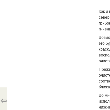
Как и
север
грибо
гниен
Возмо
это б
краск
воспо
очист
Прежд
очист
соотв
ближа
Во мн
⇦
испол
низки