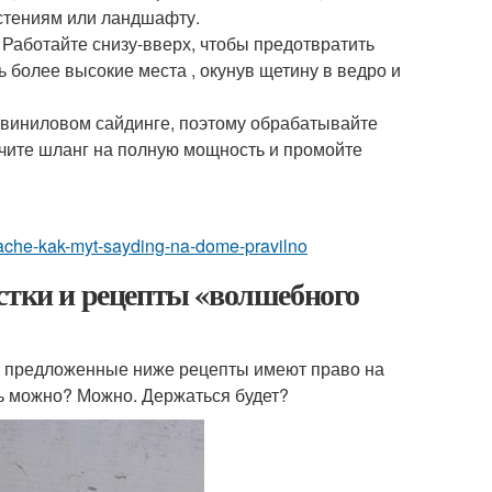
стениям или ландшафту.
. Работайте снизу-вверх, чтобы предотвратить
ь более высокие места , окунув щетину в ведро и
 виниловом сайдинге, поэтому обрабатывайте
чите шланг на полную мощность и промойте
-dache-kak-myt-sayding-na-dome-pravilno
стки и рецепты «волшебного
все предложенные ниже рецепты имеют право на
ь можно? Можно. Держаться будет?