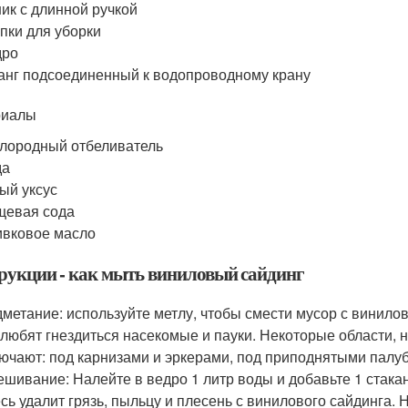
ик с длинной ручкой
пки для уборки
дро
нг подсоединенный к водопроводному крану
риалы
лородный отбеливатель
да
ый уксус
щевая сода
вковое масло
рукции - как мыть виниловый сайдинг
метание: используйте метлу, чтобы смести мусор с винило
 любят гнездиться насекомые и пауки. Некоторые области, 
ючают: под карнизами и эркерами, под приподнятыми палуб
шивание: Налейте в ведро 1 литр воды и добавьте 1 стака
сь удалит грязь, пыльцу и плесень с винилового сайдинга. Н