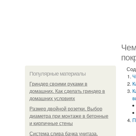
Чем
пок
Сод
Популярные материалы
Ч
К
Гриндер своими руками в
К
домашних. Как сделать гриндер в
в
домашних условиях
Размер двойной розетки. Выбор
диаметра при монтаже в бетонные
П
и кирпичные стены
Система слива бачка унитаза.