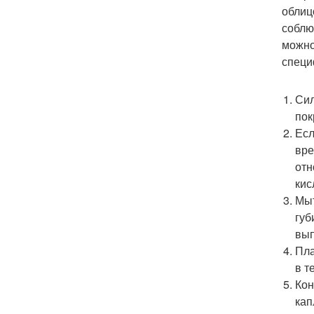
облиц
соблю
можно
специ
Сил
пок
Есл
вре
отн
кис
Мыт
губ
вып
Пла
в т
Кон
кап