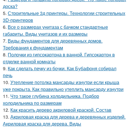
доска?
5.
Строительные 3д принтеры. Технологии строительных
3D-принтеров
6.
Все о размерах унитаза с бачком стандартные
габариты. Виды унитазов и их размеры
7.
Виды фундаментов для деревянных домов.
Требования к фундаментам
8.
Полочки из гипсокартона в ванной. Гипсокартон в
отделке ванной комнаты
9.
Как сделать печку из бочки. Как Бубафоня собирал
печь
10.
Утепление потолка мансарды изнутри если крыша
уже покрыта. Как правильно утеплить мансарду изнутри
11.
Что такое глубина холодильника. Подбор
холодильника по размерам
12.
Как красить дерево акриловой краской. Состав
13.
Акриловая краска для дерева и деревянных изделий.
Акриловая краска для дерева. Виды