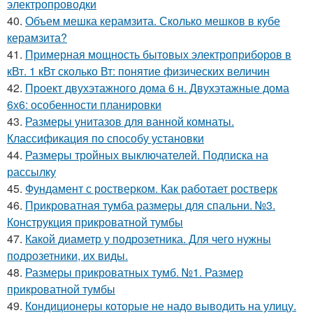
электропроводки
40.
Объем мешка керамзита. Сколько мешков в кубе
керамзита?
41.
Примерная мощность бытовых электроприборов в
кВт. 1 кВт сколько Вт: понятие физических величин
42.
Проект двухэтажного дома 6 н. Двухэтажные дома
6х6: особенности планировки
43.
Размеры унитазов для ванной комнаты.
Классификация по способу установки
44.
Размеры тройных выключателей. Подписка на
рассылку
45.
Фундамент с ростверком. Как работает ростверк
46.
Прикроватная тумба размеры для спальни. №3.
Конструкция прикроватной тумбы
47.
Какой диаметр у подрозетника. Для чего нужны
подрозетники, их виды.
48.
Размеры прикроватных тумб. №1. Размер
прикроватной тумбы
49.
Кондиционеры которые не надо выводить на улицу.