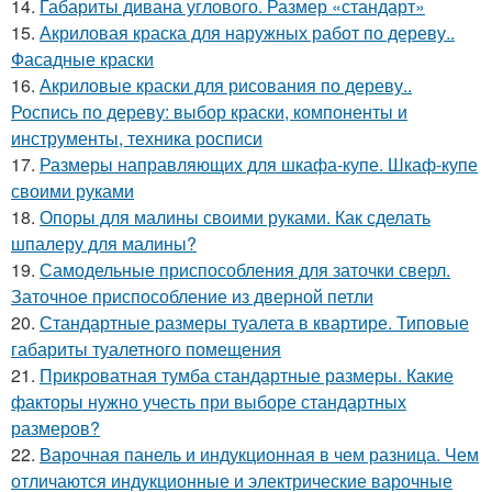
14.
Габариты дивана углового. Размер «стандарт»
15.
Акриловая краска для наружных работ по дереву..
Фасадные краски
16.
Акриловые краски для рисования по дереву..
Роспись по дереву: выбор краски, компоненты и
инструменты, техника росписи
17.
Размеры направляющих для шкафа-купе. Шкаф-купе
своими руками
18.
Опоры для малины своими руками. Как сделать
шпалеру для малины?
19.
Самодельные приспособления для заточки сверл.
Заточное приспособление из дверной петли
20.
Стандартные размеры туалета в квартире. Типовые
габариты туалетного помещения
21.
Прикроватная тумба стандартные размеры. Какие
факторы нужно учесть при выборе стандартных
размеров?
22.
Варочная панель и индукционная в чем разница. Чем
отличаются индукционные и электрические варочные