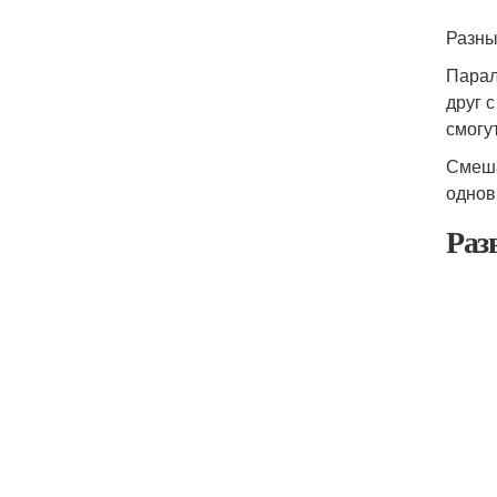
Разны
Парал
друг 
смогу
Смеша
однов
Раз