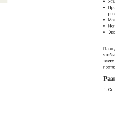
Уст
Про
роз
Мон
Исп
Экс
План 
чтобы
также
протя
Раз
Опр