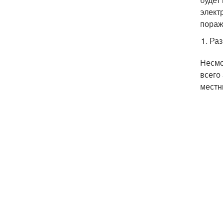
элект
пораж
Раз
Несмо
всего
местн