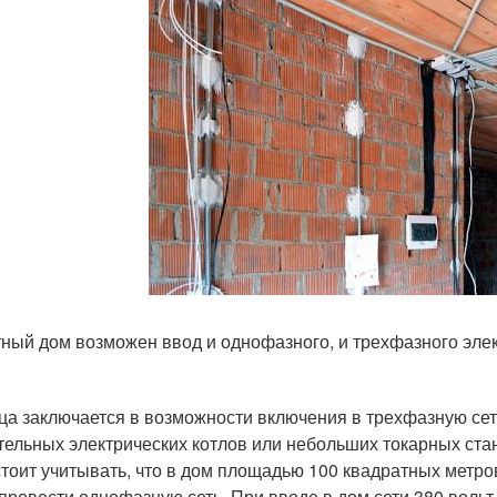
тный дом возможен ввод и однофазного, и трехфазного эле
ца заключается в возможности включения в трехфазную се
тельных электрических котлов или небольших токарных ста
стоит учитывать, что в дом площадью 100 квадратных метро
 провести однофазную сеть. При вводе в дом сети 380 воль