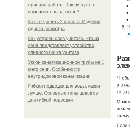
принцип работы. Так ли нужен
измельчитель на кухне?
Как соединить 2 шланга. Изделия
П
одного диаметра
э
Как устроен слив унитаза. Что из
себя представляет устройство
сливного бачка унитаза
Раз
эле
Уклон канализационной трубы на 1
метр снип. Особенности
внутридомовой канализации
Чтобы
а в и
Гибкая подводка для воды, какая
то за
лучше. Основные типы шлангов
для гибкой подводки
Можно
печал
схему
Если 