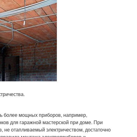
ктричества.
ть более мощных приборов, например,
нков для гаражной мастерской при доме. При
в, не отапливаемый электричеством, достаточно
т правила монтажа электроприборов и