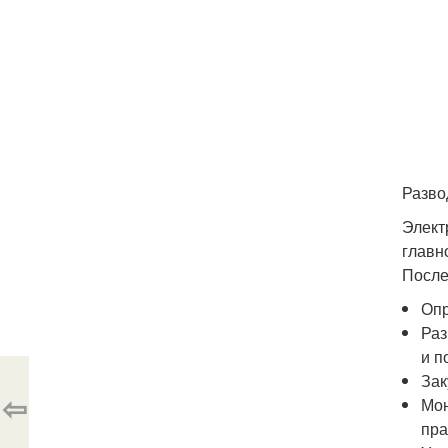
Разво
Элект
главн
После
Опр
Раз
и п
Зак
⇦
Мон
пра