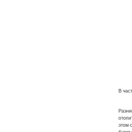
В час
Разни
отопи
этом 
будет