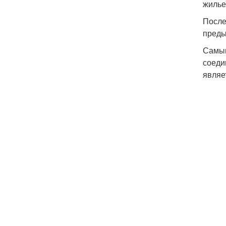
жилье
После
преды
Самым
соеди
являе