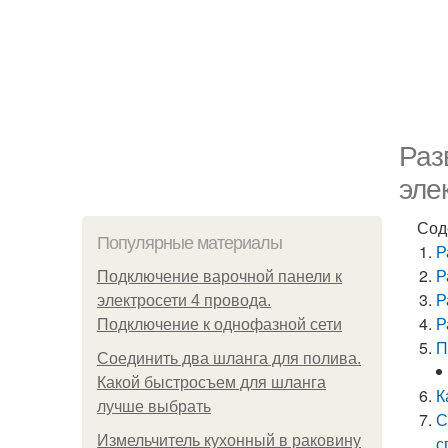
Раз
эле
Сод
Популярные материалы
Р
Р
Подключение варочной панели к
Р
электросети 4 провода.
Р
Подключение к однофазной сети
П
Соединить два шланга для полива.
Какой быстросъем для шланга
К
лучше выбрать
С
Измельчитель кухонный в раковину
с