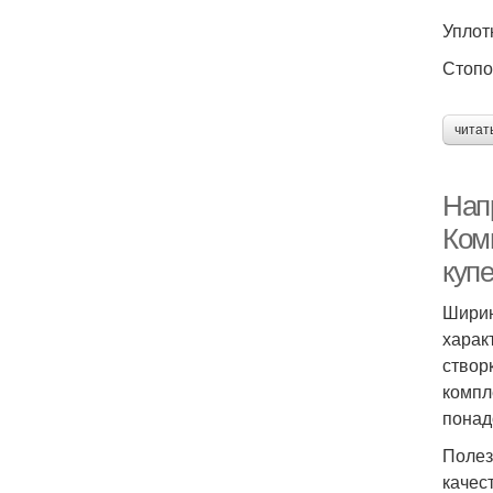
Уплот
Стопо
читат
Нап
Ком
куп
Ширин
харак
створ
компл
понад
Полез
качес