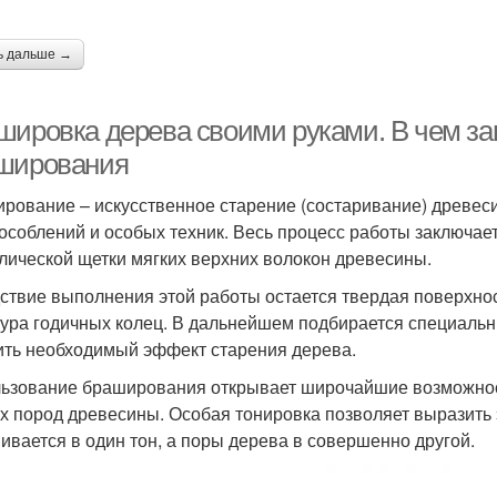
ь дальше →
шировка дерева своими руками. В чем за
ширования
рование – искусственное старение (состаривание) древес
особлений и особых техник. Весь процесс работы заключае
лической щетки мягких верхних волокон древесины.
ствие выполнения этой работы остается твердая поверхнос
тура годичных колец. В дальнейшем подбирается специальн
ить необходимый эффект старения дерева.
ьзование браширования открывает широчайшие возможност
х пород древесины. Особая тонировка позволяет выразить 
ивается в один тон, а поры дерева в совершенно другой.