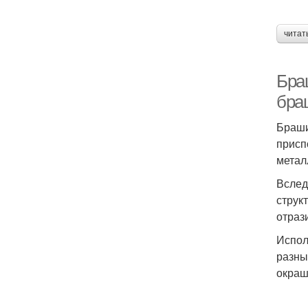
читат
Бра
бра
Браши
присп
метал
Вслед
струк
отраз
Испол
разны
окраш