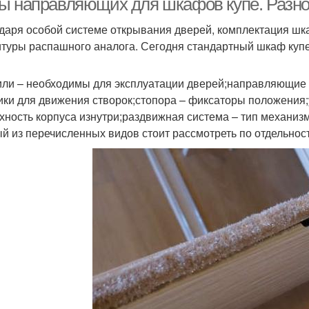
ы направляющих для шкафов купе. Разн
даря особой системе открывания дверей, комплектация шка
туры распашного аналога. Сегодня стандартный шкаф купе
ли – необходимы для эксплуатации дверей;направляющие –
ики для движения створок;стопора – фиксаторы положения;
хность корпуса изнутри;раздвижная система – тип механизм
й из перечисленных видов стоит рассмотреть по отдельнос