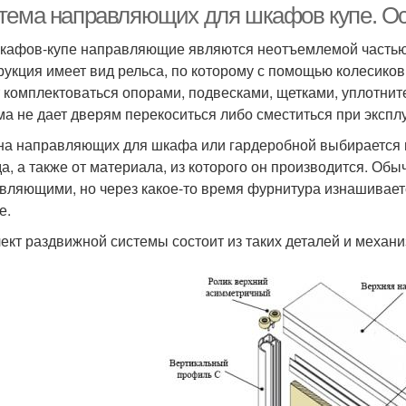
тема направляющих для шкафов купе. О
кафов-купе направляющие являются неотъемлемой частью
рукция имеет вид рельса, по которому с помощью колесико
 комплектоваться опорами, подвесками, щетками, уплотни
ма не дает дверям перекоситься либо сместиться при экспл
а направляющих для шкафа или гардеробной выбирается в
а, а также от материала, из которого он производится. Об
вляющими, но через какое-то время фурнитура изнашиваетс
е.
ект раздвижной системы состоит из таких деталей и механи