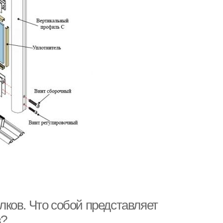
ков. Что собой представляет
в?