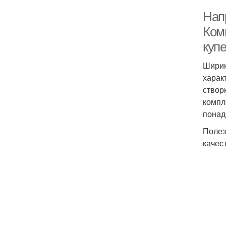
Нап
Ком
куп
Ширин
харак
створ
компл
понад
Полез
качес