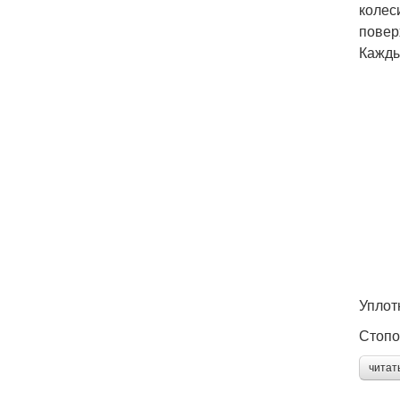
колес
повер
Кажды
Уплот
Стопо
читат