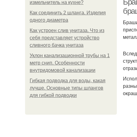
Бра
измельчитель на кухне?
бра
Как соединить 2 шланга. Изделия
одного диаметра
Браши
присп
Как устроен слив унитаза. Что из
метал
себя представляет устройство
сливного бачка унитаза
Вслед
Уклон канализационной трубы на 1
струк
метр снип. Особенности
отраз
внутридомовой канализации
Испол
Гибкая подводка для воды, какая
разны
лучше. Основные типы шлангов
окраш
для гибкой подводки