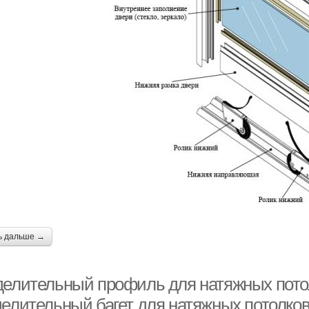
ь дальше →
делительный профиль для натяжных потол
делительный багет для натяжных потолко