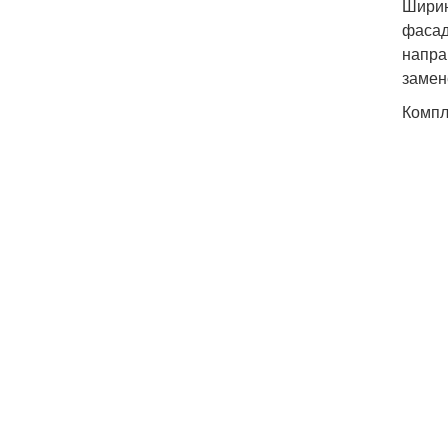
Ширин
фасад
напра
замен
Компл