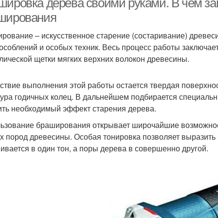
шировка дерева своими руками. В чем за
ширования
рование – искусственное старение (состаривание) древес
особлений и особых техник. Весь процесс работы заключае
лической щетки мягких верхних волокон древесины.
ствие выполнения этой работы остается твердая поверхнос
тура годичных колец. В дальнейшем подбирается специальн
ить необходимый эффект старения дерева.
ьзование браширования открывает широчайшие возможност
х пород древесины. Особая тонировка позволяет выразить 
ивается в один тон, а поры дерева в совершенно другой.