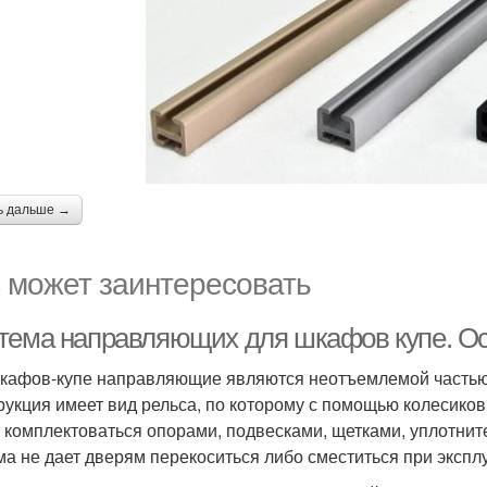
ь дальше →
 может заинтересовать
тема направляющих для шкафов купе. О
кафов-купе направляющие являются неотъемлемой частью
рукция имеет вид рельса, по которому с помощью колесико
 комплектоваться опорами, подвесками, щетками, уплотни
ма не дает дверям перекоситься либо сместиться при экспл