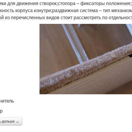
ики для движения створок;стопора – фиксаторы положения;
хность корпуса изнутри;раздвижная система – тип механизм
й из перечисленных видов стоит рассмотреть по отдельнос
нитель
р
ь дальше →