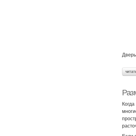
Дверь
читат
Разм
Когда
многи
прост
расто
Если 