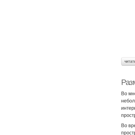
читат
Раз
Во мн
небол
интер
прост
Во вр
прост