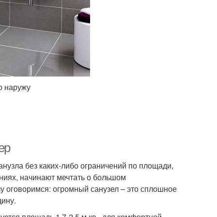
о наружу
ер
анузла без каких-либо ограничений по площади,
ниях, начинают мечтать о большом
зу оговоримся: огромный санузел – это сплошное
дину.
ется площадь 1,7-2,5 м.кв., для комфортной