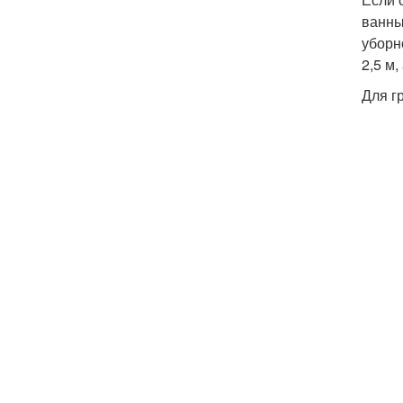
ванны
уборн
2,5 м,
Для г