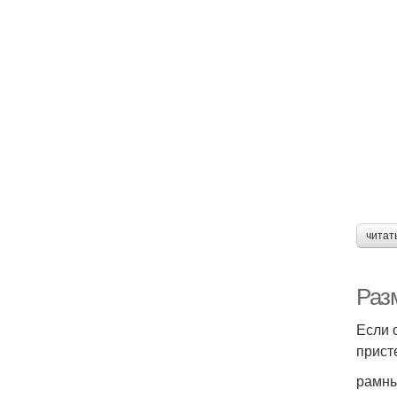
читат
Раз
Если 
прист
рамны