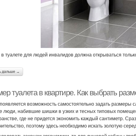
 в туалете для людей инвалидов должна открываться тольк
ь дальше →
ер туалета в квартире. Как выбрать разм
 появляется возможность самостоятельно задать размеры с
е люди, набившие шишки в узких и тесных типовых помеще
ранстве, где не придется экономить каждый сантиметр. Сра
чительство, поэтому здесь необходимо искать золотую сере
следовать законам эргономики, то для душевой кабины требу