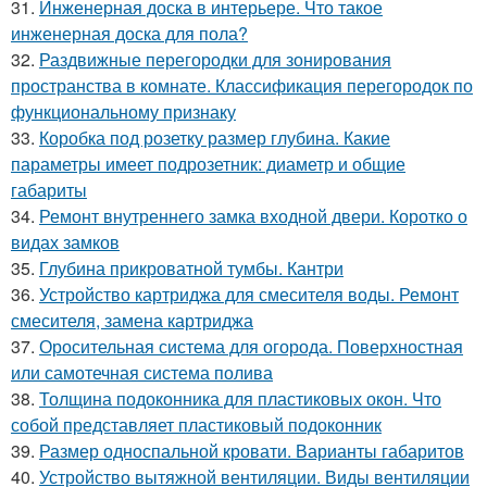
31.
Инженерная доска в интерьере. Что такое
инженерная доска для пола?
32.
Раздвижные перегородки для зонирования
пространства в комнате. Классификация перегородок по
функциональному признаку
33.
Коробка под розетку размер глубина. Какие
параметры имеет подрозетник: диаметр и общие
габариты
34.
Ремонт внутреннего замка входной двери. Коротко о
видах замков
35.
Глубина прикроватной тумбы. Кантри
36.
Устройство картриджа для смесителя воды. Ремонт
смесителя, замена картриджа
37.
Оросительная система для огорода. Поверхностная
или самотечная система полива
38.
Толщина подоконника для пластиковых окон. Что
собой представляет пластиковый подоконник
39.
Размер односпальной кровати. Варианты габаритов
40.
Устройство вытяжной вентиляции. Виды вентиляции