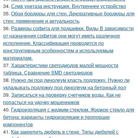
34.
Слив унитаза инструкция. Внутреннее устройство
35.
Обои бордюры для стен. Декоративные бордюры для
стен: применение и актуальность
36.
Размеры софита для подшивки. Виды В зависимости
от назначения софитов они могут иметь различное
исполнение. Классификация проводится по
конструктивным особенностям и используемым
материалам.
37.
Характеристики светодиодов малой мощности
таблица. Сравнение SMD светодиодов
38.
Нужно ли под линолеум класть подложку. Нужно ли
укладывать подложку под линолеум на бетонный пол
39.
Записаться на проверку счетчиков воды. Как не
попасться на удочку мошенников
40.
Гидроизоляция с жидким стеклом. Жидкое стекло для
бетона: варианты гидроизоляции и пропорции
компонентов
41.
Как закрепить дюбель в стене. Типы дюбелей с