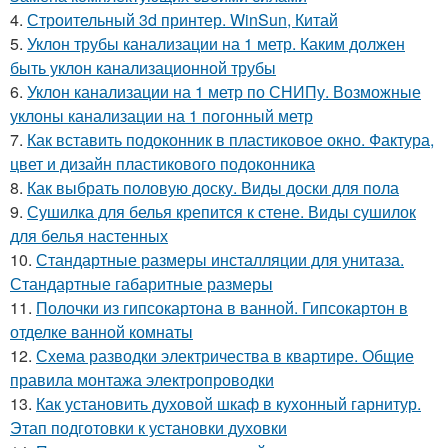
4.
Строительный 3d принтер. WinSun, Китай
5.
Уклон трубы канализации на 1 метр. Каким должен
быть уклон канализационной трубы
6.
Уклон канализации на 1 метр по СНИПу. Возможные
уклоны канализации на 1 погонный метр
7.
Как вставить подоконник в пластиковое окно. Фактура,
цвет и дизайн пластикового подоконника
8.
Как выбрать половую доску. Виды доски для пола
9.
Сушилка для белья крепится к стене. Виды сушилок
для белья настенных
10.
Стандартные размеры инсталляции для унитаза.
Стандартные габаритные размеры
11.
Полочки из гипсокартона в ванной. Гипсокартон в
отделке ванной комнаты
12.
Схема разводки электричества в квартире. Общие
правила монтажа электропроводки
13.
Как установить духовой шкаф в кухонный гарнитур.
Этап подготовки к установки духовки