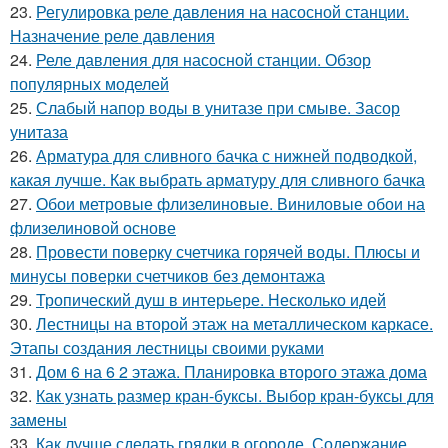
23.
Регулировка реле давления на насосной станции.
Назначение реле давления
24.
Реле давления для насосной станции. Обзор
популярных моделей
25.
Слабый напор воды в унитазе при смыве. Засор
унитаза
26.
Арматура для сливного бачка с нижней подводкой,
какая лучше. Как выбрать арматуру для сливного бачка
27.
Обои метровые флизелиновые. Виниловые обои на
флизелиновой основе
28.
Провести поверку счетчика горячей воды. Плюсы и
минусы поверки счетчиков без демонтажа
29.
Тропический душ в интерьере. Несколько идей
30.
Лестницы на второй этаж на металлическом каркасе.
Этапы создания лестницы своими руками
31.
Дом 6 на 6 2 этажа. Планировка второго этажа дома
32.
Как узнать размер кран-буксы. Выбор кран-буксы для
замены
33.
Как лучше сделать грядки в огороде. Содержание