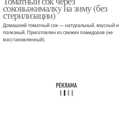
Томатный сок через
соковыжималку на зиму (без
стерилизации)
Сок в домашних
Домашний томатный сок — натуральный, вкусный и
Домашний сок
условиях
полезный. Приготовлен из свежих помидоров (не
восстановленный).
Баклажаны в томатном
соке