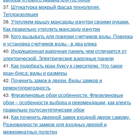
37.
Штукатурка мокрый фасад технология.
Теплоизоляция
38.
Утепляем крышу мансарды изнутри своими руками.
Как правильно утеплить мансарду изнутри
39.
Кого вызывать для поверки счетчиков воды. Поверка
и установка счетчиков воды - в два клика
40.
Индукционная варочная панель чем отличается от
электрической. Электрические варочные панели
41.
Как подобрать кран буксу к смесителю. Что такое
кран-букса: виды и размеры
42.
Починить замок в двери. Виды замков и
ремонтопригодность
43.
Флизелиновые обои особенности. Флизелиновые
обои – особенности выбора и рекомендации, как клеить
правильно полусинтетические обои
44.
Как починить дверной замок входной двери самому.
Разновидности замков для входных дверей и
межкомнатных полотен