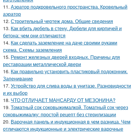
11.
Аэратор подкровельного пространства. Кровельный
аэратор
12.
Строительный чертеж дома. Общие сведения
13.
Как вбить дюбель в стену. Дюбели для кирпичей и
бетона: чем они отличаются
14.
Как сделать заземление на даче своими руками
схема. Схемы заземления
15.
Ремонт железных дверей входных. Причины для
реставрации металлической двери
16.
Как правильно установить пластиковый подоконник.
Запенивание
17.
Устройство для слива воды в унитазе. Разновидности
и их выбор
18.
ЧТО ОТЛИЧАЕТ МАНСАРДУ ОТ МЕЗОНИНА?
19.
Томатный сок соковыжималкой. Томатный сок через
соковыжималку: простой рецепт без стерилизации
20.
Варочная панель и индукционная в чем разница. Чем
отличаются индукционные и электрические варочные