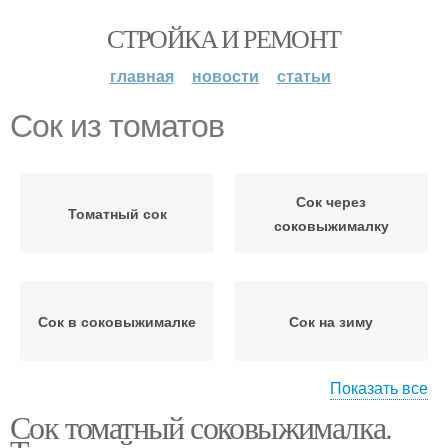
СТРОЙКА И РЕМОНТ
главная
новости
статьи
Сок из томатов
Сок через
Томатный сок
соковыжималку
Сок в соковыжималке
Сок на зиму
Показать все
Сок томатный соковыжималка.
Соковыжималки для
Сок без соковыжималки
томатов