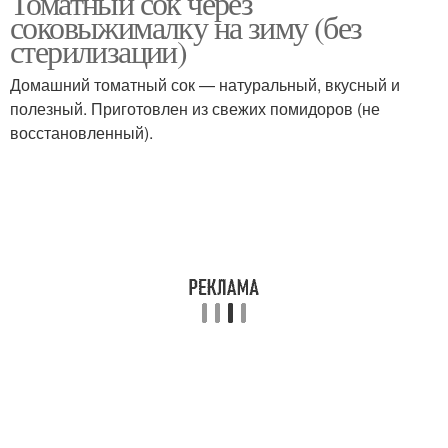
Томатный сок через
соковыжималку на зиму (без
стерилизации)
Баклажаны в томатном
Домашний томатный сок — натуральный, вкусный и
Сок из томатов
соке
полезный. Приготовлен из свежих помидоров (не
восстановленный).
Сок в шнековой
Рецепты в домашних
соковыжималке
условиях
Сок через мясорубку