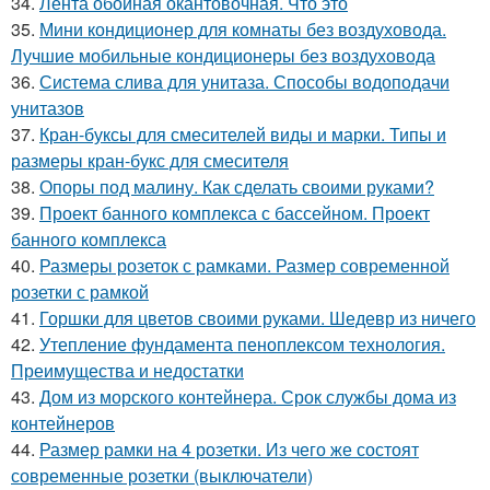
34.
Лента обойная окантовочная. Что это
35.
Мини кондиционер для комнаты без воздуховода.
Лучшие мобильные кондиционеры без воздуховода
36.
Система слива для унитаза. Способы водоподачи
унитазов
37.
Кран-буксы для смесителей виды и марки. Типы и
размеры кран-букс для смесителя
38.
Опоры под малину. Как сделать своими руками?
39.
Проект банного комплекса с бассейном. Проект
банного комплекса
40.
Размеры розеток с рамками. Размер современной
розетки с рамкой
41.
Горшки для цветов своими руками. Шедевр из ничего
42.
Утепление фундамента пеноплексом технология.
Преимущества и недостатки
43.
Дом из морского контейнера. Срок службы дома из
контейнеров
44.
Размер рамки на 4 розетки. Из чего же состоят
современные розетки (выключатели)