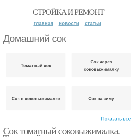
СТРОЙКА И РЕМОНТ
главная
новости
статьи
Домашний сок
Сок через
Томатный сок
соковыжималку
Сок в соковыжималке
Сок на зиму
Показать все
Сок томатный соковыжималка.
Сок в домашних
Сок без соковыжималки
условиях