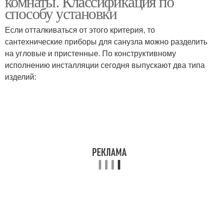
комнаты. Классификация по
способу установки
Если отталкиваться от этого критерия, то
Санузлы в жилых
сантехнические приборы для санузла можно разделить
Раковина над унитазом
домах
на угловые и пристенные. По конструктивному
исполнению инсталляции сегодня выпускают два типа
изделий:
Санузел для инвалидов
Типовые санузлы
Минимальный санузел