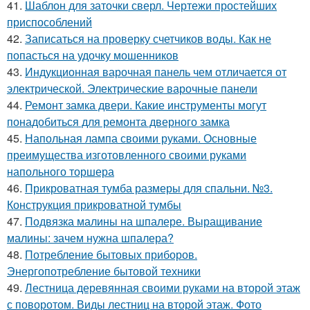
41.
Шаблон для заточки сверл. Чертежи простейших
приспособлений
42.
Записаться на проверку счетчиков воды. Как не
попасться на удочку мошенников
43.
Индукционная варочная панель чем отличается от
электрической. Электрические варочные панели
44.
Ремонт замка двери. Какие инструменты могут
понадобиться для ремонта дверного замка
45.
Напольная лампа своими руками. Основные
преимущества изготовленного своими руками
напольного торшера
46.
Прикроватная тумба размеры для спальни. №3.
Конструкция прикроватной тумбы
47.
Подвязка малины на шпалере. Выращивание
малины: зачем нужна шпалера?
48.
Потребление бытовых приборов.
Энергопотребление бытовой техники
49.
Лестница деревянная своими руками на второй этаж
с поворотом. Виды лестниц на второй этаж. Фото