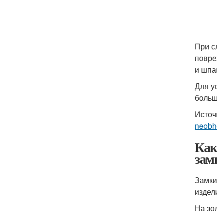
При с
повре
и шпа
Для у
больш
Источ
neobh
Как
зам
Замки
издел
На зо