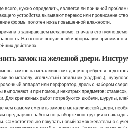
е всего, нужно определить, является ли причиной проблемы
ающего устройства вызывают перекос или провисание ство
ение формы полотен из-за повышенной влажности.
причина в запирающем механизме, сначала его нужно демон
равность. На основе полученной информации принимается
ейших действиях.
нить замок на железной двери. Инстру
амены замков на металлических дверях требуется подготов
ами по металлу, игольчатый напильник (надфиль), шуруповер
ровочный аппарат или перфоратор, дрель с набором сверл, 
ы выполняют и при помощи нехитрых предметов: стамесок,
ки. Для крепежных работ потребуются дюбели, шурупы, кле
е чем самому сменить замок в металлической двери, необх
мы предваряют работы по разборке конструкции и накладны
ы. Самостоятельно покупать новый замок желательно с учет