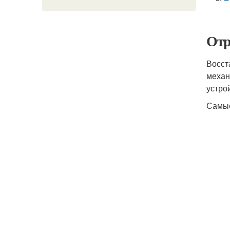
Отр
Восст
механ
устро
Самые