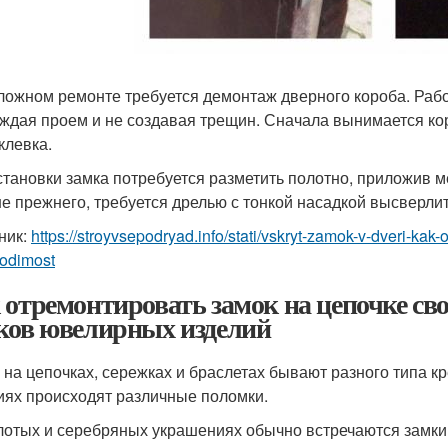
ложном ремонте требуется демонтаж дверного короба. Раб
ждая проем и не создавая трещин. Сначала вынимается кор
клевка.
становки замка потребуется разметить полотно, приложив 
е прежнего, требуется дрелью с тонкой насадкой высверлит
ник:
https://stroyvsepodryad.info/stati/vskryt-zamok-v-dveri-kak
odimost
 отремонтировать замок на цепочке с
ков ювелирных изделий
 на цепочках, сережках и браслетах бывают разного типа к
иях происходят различные поломки.
лотых и серебряных украшениях обычно встречаются замки