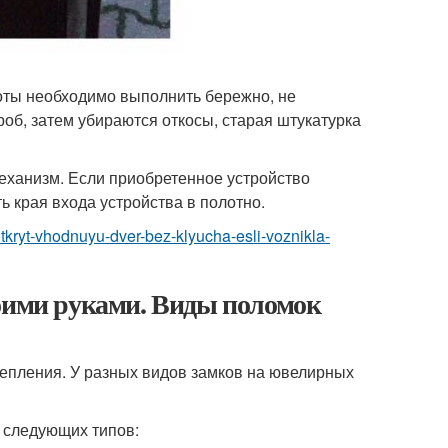
оты необходимо выполнить бережно, не
об, затем убираются откосы, старая штукатурка
механизм. Если приобретенное устройство
ь края входа устройства в полотно.
-otkryt-vhodnuyu-dver-bez-klyucha-esli-voznikla-
воими руками. Виды поломок
репления. У разных видов замков на ювелирных
 следующих типов: