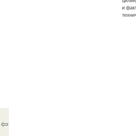
цилин
и фак
техни
⇦