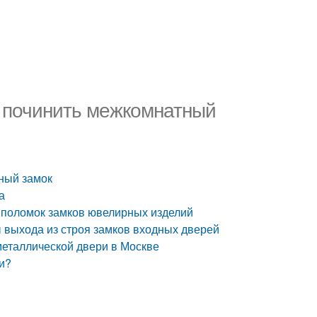
к починить межкомнатный
тный замок
а
ы поломок замков ювелирных изделий
 выхода из строя замков входных дверей
металлической двери в Москве
ри?