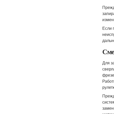
Прежд
запир
измен
Если 
неисп
дальн
Сме
Для з
сверл
фрезе
Работ
рулет
Прежд
систе
замен