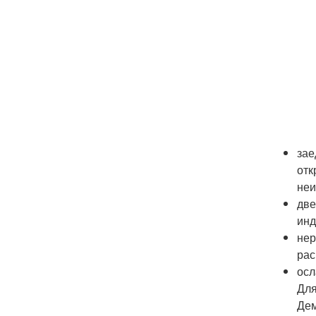
зае
отк
неи
две
инд
нер
рас
осл
Для
Дем