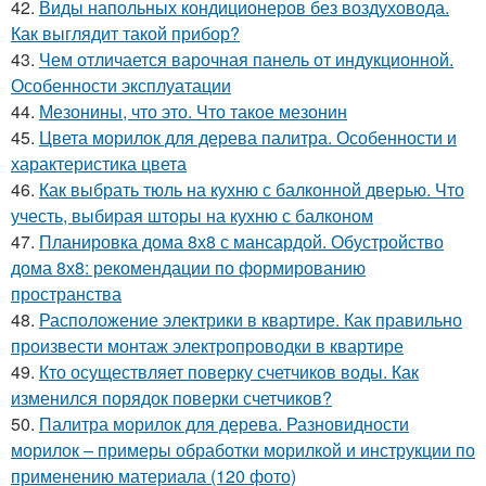
42.
Виды напольных кондиционеров без воздуховода.
Как выглядит такой прибор?
43.
Чем отличается варочная панель от индукционной.
Особенности эксплуатации
44.
Мезонины, что это. Что такое мезонин
45.
Цвета морилок для дерева палитра. Особенности и
характеристика цвета
46.
Как выбрать тюль на кухню с балконной дверью. Что
учесть, выбирая шторы на кухню с балконом
47.
Планировка дома 8х8 с мансардой. Обустройство
дома 8х8: рекомендации по формированию
пространства
48.
Расположение электрики в квартире. Как правильно
произвести монтаж электропроводки в квартире
49.
Кто осуществляет поверку счетчиков воды. Как
изменился порядок поверки счетчиков?
50.
Палитра морилок для дерева. Разновидности
морилок – примеры обработки морилкой и инструкции по
применению материала (120 фото)