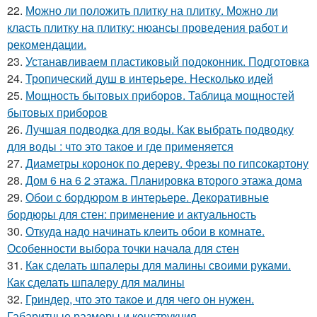
22.
Можно ли положить плитку на плитку. Можно ли
класть плитку на плитку: нюансы проведения работ и
рекомендации.
23.
Устанавливаем пластиковый подоконник. Подготовка
24.
Тропический душ в интерьере. Несколько идей
25.
Мощность бытовых приборов. Таблица мощностей
бытовых приборов
26.
Лучшая подводка для воды. Как выбрать подводку
для воды : что это такое и где применяется
27.
Диаметры коронок по дереву. Фрезы по гипсокартону
28.
Дом 6 на 6 2 этажа. Планировка второго этажа дома
29.
Обои с бордюром в интерьере. Декоративные
бордюры для стен: применение и актуальность
30.
Откуда надо начинать клеить обои в комнате.
Особенности выбора точки начала для стен
31.
Как сделать шпалеры для малины своими руками.
Как сделать шпалеру для малины
32.
Гриндер, что это такое и для чего он нужен.
Габаритные размеры и конструкция