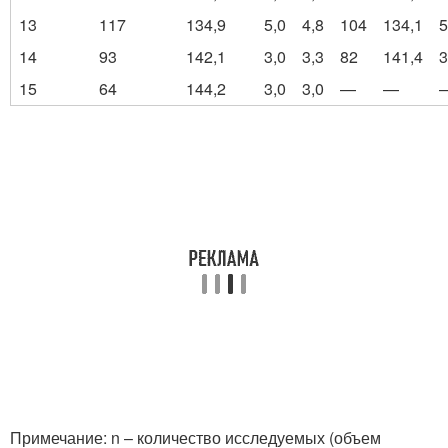
13
117
134,9
5,0
4,8
104
134,1
5
14
93
142,1
3,0
3,3
82
141,4
3
15
64
144,2
3,0
3,0
—
—
Примечание: n – количество исследуемых (объем