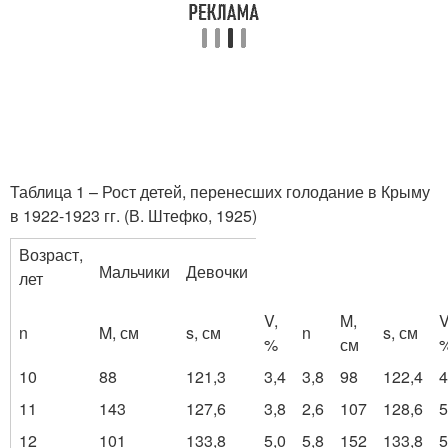
Таблица 1 – Рост детей, перенесших голодание в Крыму
в 1922-1923 гг. (В. Штефко, 1925)
Возраст,
Мальчики
Девочки
лет
V,
M,
V
n
M, см
s, см
n
s, см
%
см
10
88
121,3
3,4
3,8
98
122,4
4
11
143
127,6
3,8
2,6
107
128,6
5
12
101
133,8
5,0
5,8
152
133,8
5