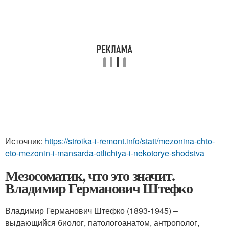
Источник:
https://stroika-i-remont.info/stati/mezonina-chto-
eto-mezonin-i-mansarda-otlichiya-i-nekotorye-shodstva
Мезосоматик, что это значит.
Владимир Германович Штефко
Владимир Германович Штефко (1893-1945) –
выдающийся биолог, патологоанатом, антрополог,