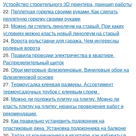
Устройство строительного 3D принтера, принцип работы
22.
Пеллетная горелка своими руками. Как сделать
пеллетную горелку своими руками
23.
Можно ли стелить линолеум на старый. При каких
условиях можно класть новый линолеум на старый
24.
Ворота рольставни для гаража. Чем интересны
ролевые ворота
25.
Правила проводки электричества в квартире.
Распределительный щиток
26.
Обои метровые флизелиновые. Виниловые обои на
флизелиновой основе
27.
Термоусадка клеевая размеры. Ассортимент
термоусадочных трубок с клеевым слоем .
28.
Можно ли положить плитку на плитку. Можно ли
класть плитку на плитку: нюансы проведения работ и
рекомендации.
29.
Как правильно установить подоконник на
пластиковые окна. Установка подоконника на балконе
30.
Запах от кондиционера в квартире, как избавиться.