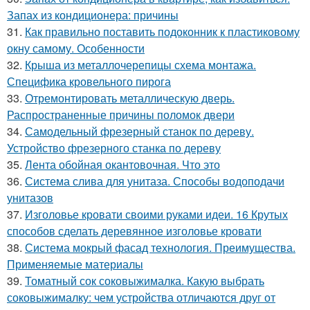
Запах из кондиционера: причины
31.
Как правильно поставить подоконник к пластиковому
окну самому. Особенности
32.
Крыша из металлочерепицы схема монтажа.
Специфика кровельного пирога
33.
Отремонтировать металлическую дверь.
Распространенные причины поломок двери
34.
Самодельный фрезерный станок по дереву.
Устройство фрезерного станка по дереву
35.
Лента обойная окантовочная. Что это
36.
Система слива для унитаза. Способы водоподачи
унитазов
37.
Изголовье кровати своими руками идеи. 16 Крутых
способов сделать деревянное изголовье кровати
38.
Система мокрый фасад технология. Преимущества.
Применяемые материалы
39.
Томатный сок соковыжималка. Какую выбрать
соковыжималку: чем устройства отличаются друг от