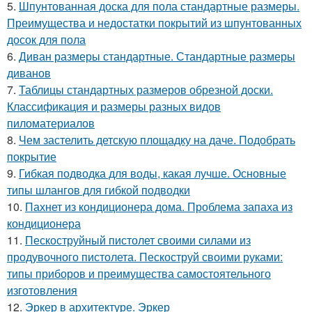
5.
Шпунтованная доска для пола стандартные размеры.
Преимущества и недостатки покрытий из шпунтованных
досок для пола
6.
Диван размеры стандартные. Стандартные размеры
диванов
7.
Таблицы стандартных размеров обрезной доски.
Классификация и размеры разных видов
пиломатериалов
8.
Чем застелить детскую площадку на даче. Подобрать
покрытие
9.
Гибкая подводка для воды, какая лучше. Основные
типы шлангов для гибкой подводки
10.
Пахнет из кондиционера дома. Проблема запаха из
кондиционера
11.
Пескоструйный пистолет своими силами из
продувочного пистолета. Пескоструй своими руками:
типы приборов и преимущества самостоятельного
изготовления
12.
Эркер в архитектуре. Эркер