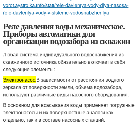
vorot.aystroika.info/stati/rele-davleniya-vody-dlya-nasosa-
rele-davleniya-vody-v-sisteme-vodosnabzheniya
Реле давления воды механическое.
Приборы автоматики для
организации водозабора из скважин
Любая система индивидуального водоснабжения из
скважинного источника обязательно включает в себя
следующие элементы:
Электронасос.
В зависимости от расстояния водного
зеркала от поверхности земли, объема водозабора,
используют различные виды насосного оборудования.
В основном для всасывания воды применяет погружные
электронасосы и их поверхностные аналоги как
отдельно, так и в составе насосных станций.