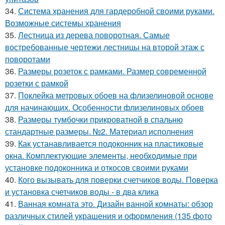
34.
Система хранения для гардеробной своими руками.
Возможные системы хранения
35.
Лестница из дерева поворотная. Самые
востребованные чертежи лестницы на второй этаж с
поворотами
36.
Размеры розеток с рамками. Размер современной
розетки с рамкой
37.
Поклейка метровых обоев на флизелиновой основе
для начинающих. Особенности флизелиновых обоев
38.
Размеры тумбочки прикроватной в спальню
стандартные размеры. №2. Материал исполнения
39.
Как устанавливается подоконник на пластиковые
окна. Комплектующие элементы, необходимые при
установке подоконника и откосов своими руками
40.
Кого вызывать для поверки счетчиков воды. Поверка
и установка счетчиков воды - в два клика
41.
Ванная комната это. Дизайн ванной комнаты: обзор
различных стилей украшения и оформления (135 фото