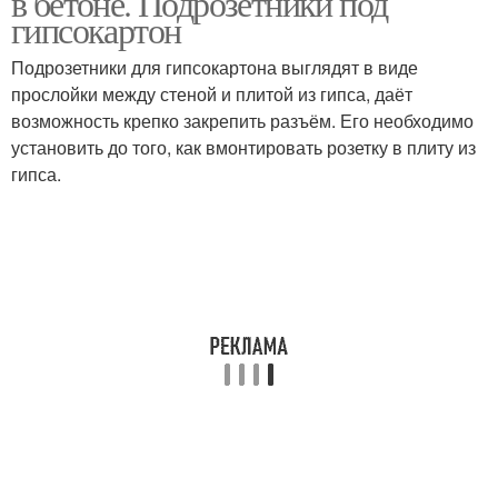
в бетоне. Подрозетники под
гипсокартон
Подрозетники для гипсокартона выглядят в виде
прослойки между стеной и плитой из гипса, даёт
Коронки по металлу
Коронка на зуб
возможность крепко закрепить разъём. Его необходимо
установить до того, как вмонтировать розетку в плиту из
гипса.
Зубные коронки
Коронка по пластику
Коронки по различным
Коронки по дереву
материалам
Коронки с алмазным
Коронки из
напылением
быстрорежущей стали