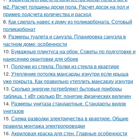
м2. Расчет толщины доски пола. Расчет досок на пол и
пример подсчета количества и расход
8.
Как сделать навес к дому из поликарбоната. Сотовый
поликарбонат
9.
Размеры туалета и санузла. Планировка санузла в
частном доме: особенности
10.
Бумажные плинтуса на обои. Советы по подготовке и
нанесению окантовки для обоев
11.
Полочки из стекла. Полки из стекла в квартире
12.
Утепление потолка мансарды изнутри если крыша
уже покрыта. Как правильно утеплить мансарду изнутри
13.
Сколько энергии потребляют бытовые приборы
таблица. 1 кВт сколько Вт: понятие физических величин
14.
Размеры унитаза стандартные. Стандарты видов
унитазов
15.
Схема разводки электричества в квартире. Общие
правила монтажа электропроводки
16.
Акриловая краска для стен. Главные особенности