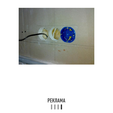
Коронки с
Коронки для
твердосплавными
перфоратора
напайками