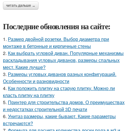
читать дальше →
Последние обновления на сайте:
1.
Размер двойной розетки. Выбор диаметра при
монтаже в бетонные и кирпичные стены
2.
Как выбрать угловой диван. Популярные механизмы
раскладывания угловых диванов, размеры спальных
мест. Какие лучше?
3.
Размеры угловых диванов разных конфигураций.
Особенности и разновидности
4.
Как положить плитку на старую плитку. Можно ли
класть плитку на плитку
5.
Принтер для строительства домов. О преимуществах
и недостатках строительной 3D печати
6.
Унитаз размеры, какие бывают. Какие параметры
встречаются?
7.
Формула для расчета количества доски пола в м3 и