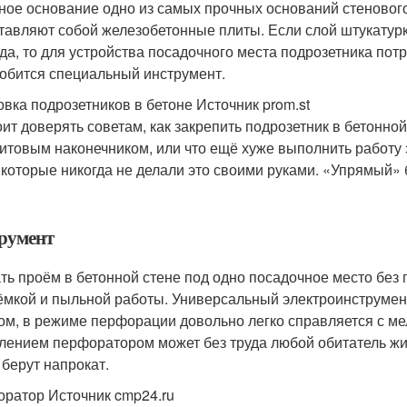
ное основание одно из самых прочных оснований стеновог
тавляют собой железобетонные плиты. Если слой штукатурки
да, то для устройства посадочного места подрозетника потр
обится специальный инструмент.
овка подрозетников в бетоне Источник prom.st
оит доверять советам, как закрепить подрозетник в бетонно
итовым наконечником, или что ещё хуже выполнить работу з
 которые никогда не делали это своими руками. «Упрямый» 
румент
ть проём в бетонной стене под одно посадочное место без
ёмкой и пыльной работы. Универсальный электроинструме
ом, в режиме перфорации довольно легко справляется с ме
лением перфоратором может без труда любой обитатель жил
 берут напрокат.
ратор Источник cmp24.ru