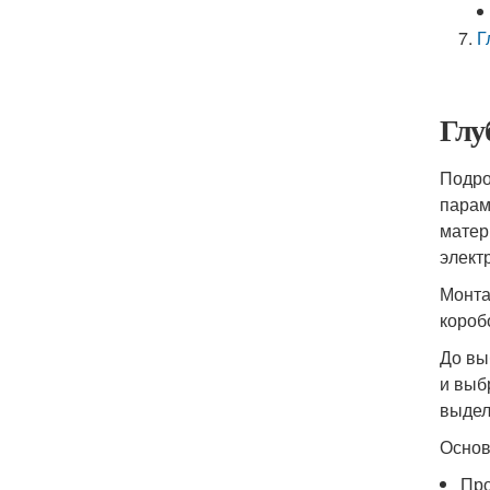
Г
Глу
Подро
парам
матер
элект
Монта
короб
До вы
и выб
выдел
Основ
Про