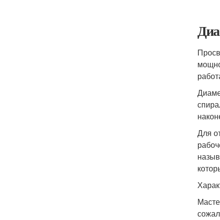
Диа
Просв
мощно
работ
Диаме
спира
након
Для о
рабоч
назыв
котор
Харак
Масте
сожал