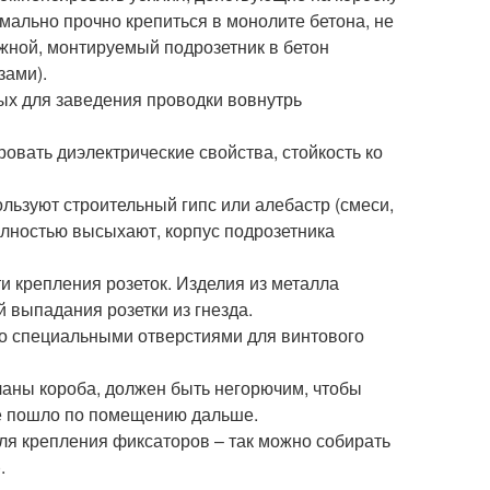
мально прочно крепиться в монолите бетона, не
жной, монтируемый подрозетник в бетон
зами).
ых для заведения проводки вовнутрь
ровать диэлектрические свойства, стойкость ко
ьзуют строительный гипс или алебастр (смеси,
полностью высыхают, корпус подрозетника
 крепления розеток. Изделия из металла
й выпадания розетки из гнезда.
со специальными отверстиями для винтового
ланы короба, должен быть негорючим, чтобы
не пошло по помещению дальше.
я крепления фиксаторов – так можно собирать
.