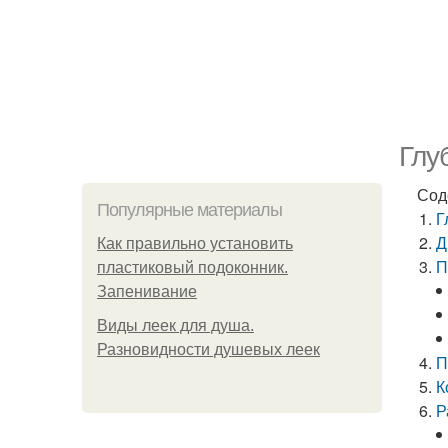
Глу
Сод
Популярные материалы
Г
Д
Как правильно установить
П
пластиковый подоконник.
Запенивание
Виды леек для душа.
Разновидности душевых леек
П
К
Р