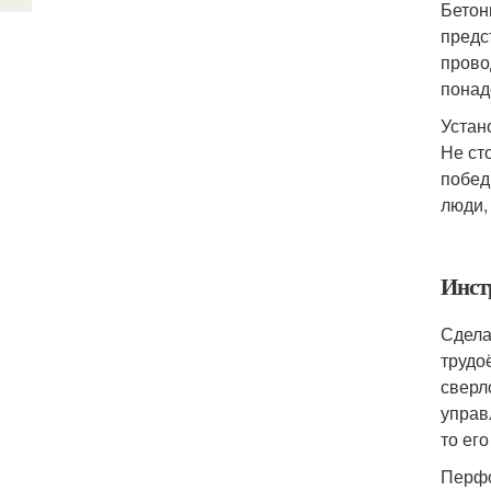
Бетон
предс
прово
понад
Устан
Не ст
побед
люди,
Инст
Сдела
трудо
сверл
управ
то его
Перфо