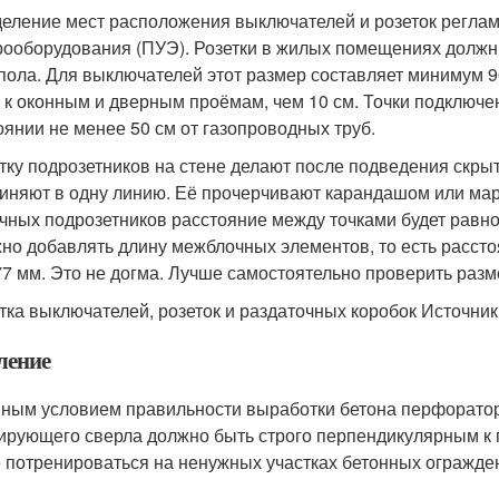
еление мест расположения выключателей и розеток регла
рооборудования (ПУЭ). Розетки в жилых помещениях должн
 пола. Для выключателей этот размер составляет минимум 
 к оконным и дверным проёмам, чем 10 см. Точки подключен
оянии не менее 50 см от газопроводных труб.
тку подрозетников на стене делают после подведения скры
иняют в одну линию. Её прочерчивают карандашом или марк
чных подрозетников расстояние между точками будет равно
жно добавлять длину межблочных элементов, то есть расст
77 мм. Это не догма. Лучше самостоятельно проверить раз
тка выключателей, розеток и раздаточных коробок Источник
ление
ным условием правильности выработки бетона перфораторо
ирующего сверла должно быть строго перпендикулярным к пл
 потренироваться на ненужных участках бетонных огражде