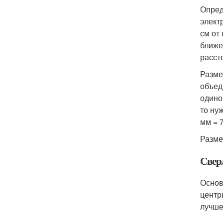
Опред
элект
см от
ближе
расст
Разме
объед
одино
то ну
мм = 
Разме
Свер
Основ
центр
лучше