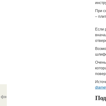
инстр
При с
– пли
Если 
внача
отвер
Возмо
шлифо
Очень
котор
повер
Источ
diamet
⇦
Под