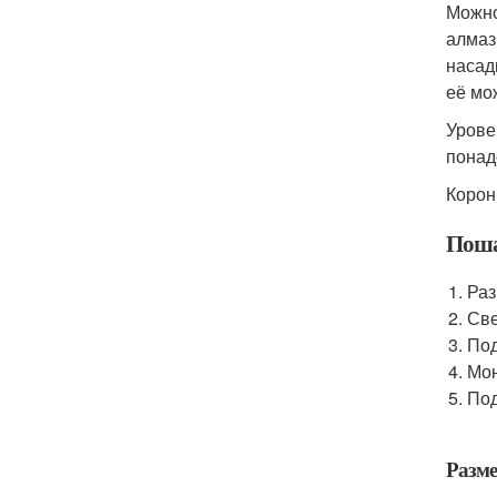
Можно
алмаз
насад
её мо
Урове
понад
Коронк
Поша
Раз
Све
Под
Мон
Под
Разме