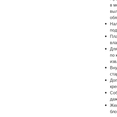
в м
выл
обя
Нал
под
Пла
вла
Для
по 
изв
Вну
ста
Доп
кре
Соб
даж
Жел
бло