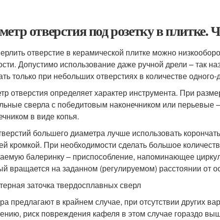
метр отверстия под розетку в плитке. 
ерлить отверстие в керамической плитке можно низкообор
сти. Допустимо использование даже ручной дрели – так на
ать только при небольших отверстиях в количестве одного-д
тр отверстия определяет характер инструмента. При разм
льные сверла с победитовым наконечником или перьевые 
ечником в виде копья.
тверстий большего диаметра лучше использовать корончаты
ей кромкой. При необходимости сделать большое количеств
аемую балеринку – приспособление, напоминающее циркуль.
ый вращается на заданном (регулируемом) расстоянии от ос
терная заточка твердосплавных сверл
ра предлагают в крайнем случае, при отсутствии других ва
ению, риск повреждения кафеля в этом случае гораздо вы