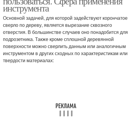
пользоваться. Сфера применения
инструмента
Основной задачей, для которой задействуют корончатое
Коронки с алмазным
сверло по дереву, является вырезание сквозного
Коронки по дереву
напылением
отверстия. В большинстве случаев оно понадобится для
подрозетника. Также кроме сплошной деревянной
поверхности можно сверлить данным или аналогичным
Коронки с
инструментом в других сходных по характеристикам или
Коронки из
твердосплавными
твердости материалах:
быстрорежущей стали
напайками
Коронки по бетону
Сверло по дереву
Коронки для
Сверла по дереву
перфоратора