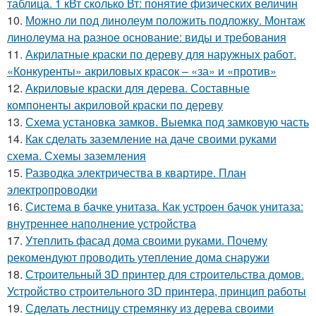
таблица. 1 кВт сколько Вт: понятие физических величин
10.
Можно ли под линолеум положить подложку. Монтаж
линолеума на разное основание: виды и требования
11.
Акрилатные краски по дереву для наружных работ.
«Конкуренты» акриловых красок – «за» и «против»
12.
Акриловые краски для дерева. Составные
компоненты акриловой краски по дереву
13.
Схема установка замков. Выемка под замковую часть
14.
Как сделать заземление на даче своими руками
схема. Схемы заземления
15.
Разводка электричества в квартире. План
электропроводки
16.
Система в бачке унитаза. Как устроен бачок унитаза:
внутреннее наполнение устройства
17.
Утеплить фасад дома своими руками. Почему
рекомендуют проводить утепление дома снаружи
18.
Строительный 3D принтер для строительства домов.
Устройство строительного 3D принтера, принцип работы
19.
Сделать лестницу стремянку из дерева своими