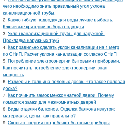
чего необходимо знать правильный угол уклона
канализационной трубы.
2.
Какую гибкую подводку для воды лучше выбрать.
Ключевые критерии выбора подводки
3.
Уклон канализационной трубы для наружной.
Прокладка наружных труб
4.
Как правильно сделать уклон канализации на 1 метр
по СНиП. Расчет уклона канализации согласно СНиП
5.
Потребление электроэнергии бытовыми приборами.
Как посчитать потребление электроэнергии, зная
мощность
6.
Размеры и толщина половых досок. Что такое половая
доска?
7.
Как починить замок межкомнатной двери. Почему
ломаются замки для межкомнатных дверей
8.
Виды отделки балконов. Отделка балкона изнутри:
материалы, цены, как правильно?
9.
Сколько энергии потребляют бытовые приборы