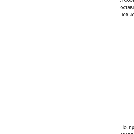
остав
новые
Но, п