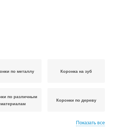
онки по металлу
Коронка на зуб
нки по различным
Коронки по дереву
материалам
Показать все
Коронки с
Коронки по бетону
ердосплавными