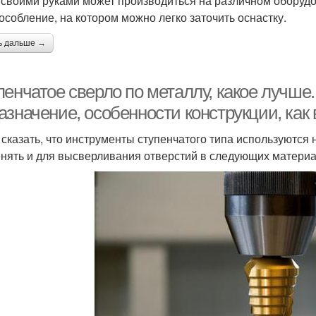
 своими руками может производиться на различном оборудо
особление, на котором можно легко заточить оснастку.
ь дальше →
пенчатое сверло по металлу, какое лучше
азначение, особенности конструкции, как
 сказать, что инструменты ступенчатого типа используются 
нять и для высверливания отверстий в следующих материа