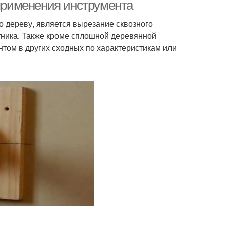
 применения инструмента
напайками
о дереву, является вырезание сквозного
тника. Также кроме сплошной деревянной
том в других сходных по характеристикам или