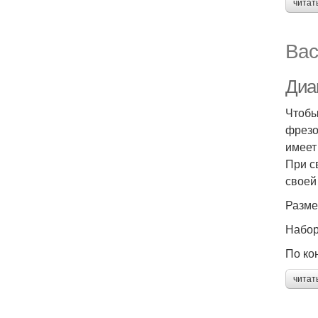
читат
Вас
Диа
Чтобы
фрезо
имеет
При с
своей
Разме
Набор
По ко
читат