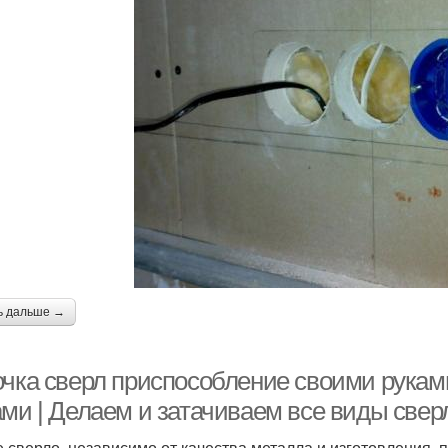
ь дальше →
очка сверл приспособление своими руками
ами | Делаем и затачиваем все виды све
 сверло, независимо от качества металла и изготовления, 