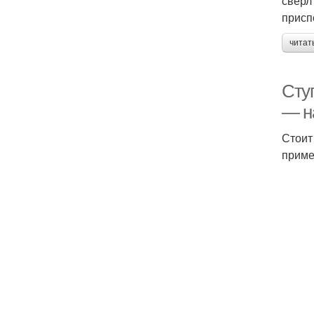
свёрл
присп
читат
Сту
— н
Стоит
приме