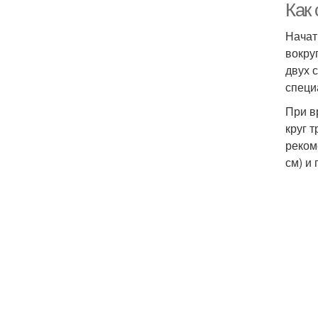
Как 
Начат
вокру
двух 
специ
При в
круг 
реком
см) и 