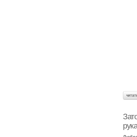
читат
Зат
рук
Любое