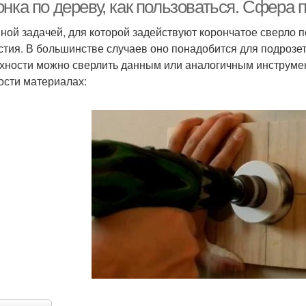
напылением
онка по дереву, как пользоваться. Сфера
ной задачей, для которой задействуют корончатое сверло п
стия. В большинстве случаев оно понадобится для подрозе
Коронки для
хности можно сверлить данным или аналогичным инструмен
перфоратора
ости материалах: