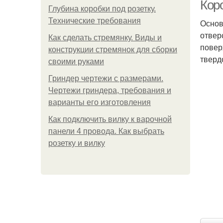
Кор
Глубина коробки под розетку.
Технические требования
Основ
отвер
Как сделать стремянку. Виды и
повер
конструкции стремянок для сборки
тверд
своими руками
Гриндер чертежи с размерами.
Чертежи гриндера, требования и
варианты его изготовления
Как подключить вилку к варочной
панели 4 провода. Как выбрать
розетку и вилку