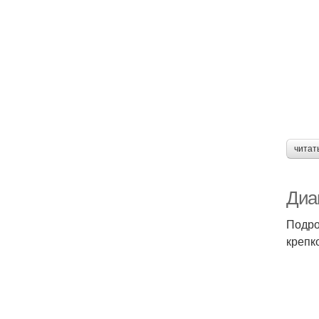
читат
Диам
Подро
крепк