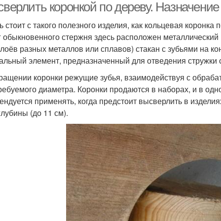
сверлить коронкой по дереву. Назначение
ь стоит с такого полезного изделия, как кольцевая коронка 
г обыкновенного стержня здесь расположен металлический (
слоёв разных металлов или сплавов) стакан с зубьями на ко
альный элемент, предназначенный для отведения стружки 
ращении коронки режущие зубья, взаимодействуя с обраба
требуемого диаметра. Коронки продаются в наборах, и в одн
ендуется применять, когда предстоит высверлить в изделия
глубины (до 11 см).