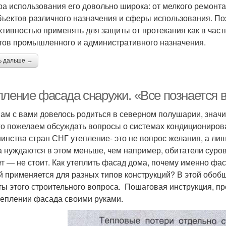
ра использования его довольно широка: от мелкого ремонт
бъектов различного назначения и сферы использования. П
тивностью применять для защиты от протекания как в частн
тов промышленного и административного назначения.
ь дальше →
пление фасада снаружи. «Все познается 
ам с вами довелось родиться в северном полушарии, значит
о пожелаем обсуждать вопросы о системах кондиционирова
инства стран СНГ утепление- это не вопрос желания, а лиш
 нуждаются в этом меньше, чем например, обитатели сурово
ет — не стоит. Как утеплить фасад дома, почему именно фа
й применяется для разных типов конструкций? В этой обо
ты этого строительного вопроса. Пошаговая инструкция, пр
теплении фасада своими руками.