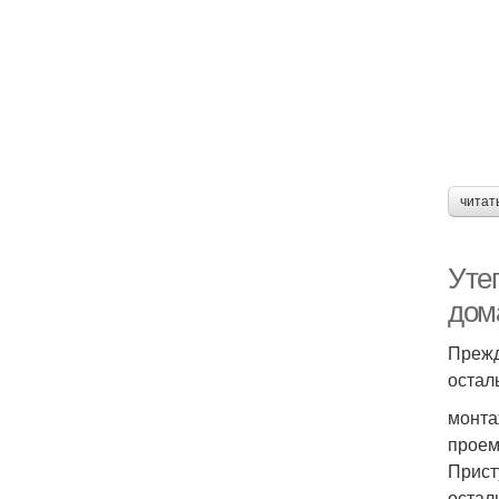
читат
Уте
дом
Прежд
остал
монта
проем
Прист
остал