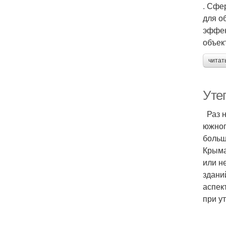
. Сфе
для о
эффек
объек
читат
Уте
Раз н
южног
больш
Крыма
или н
здани
аспек
при у