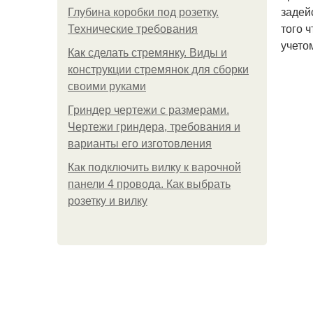
задей
Глубина коробки под розетку.
того 
Технические требования
учето
Как сделать стремянку. Виды и
конструкции стремянок для сборки
своими руками
Гриндер чертежи с размерами.
Чертежи гриндера, требования и
варианты его изготовления
Как подключить вилку к варочной
панели 4 провода. Как выбрать
розетку и вилку