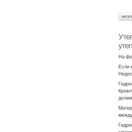
читат
Уте
уте
На фо
Если 
Недос
Гидро
Кровл
долже
Матер
между
Гидро
служи