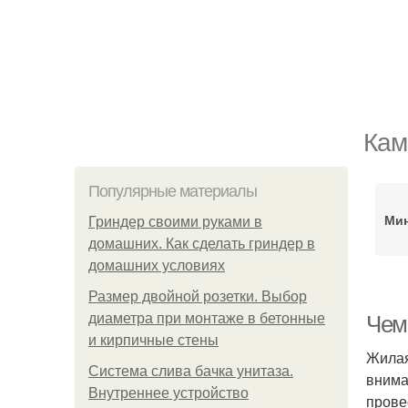
Кам
Популярные материалы
Мин
Гриндер своими руками в
домашних. Как сделать гриндер в
домашних условиях
Размер двойной розетки. Выбор
диаметра при монтаже в бетонные
Чем
и кирпичные стены
Жилая
Система слива бачка унитаза.
внима
Внутреннее устройство
прове