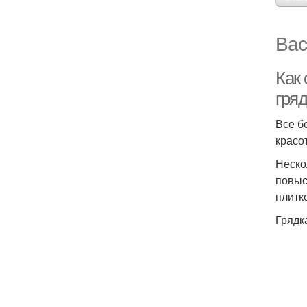
Вас
Как
гря
Все б
красот
Неско
повыс
плитк
Грядк