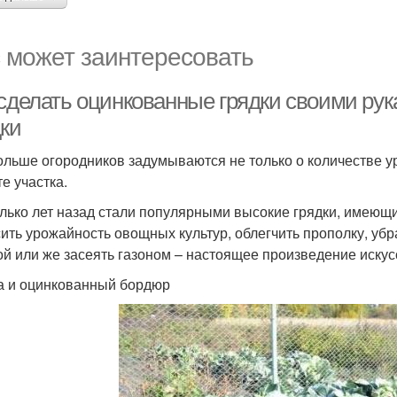
 может заинтересовать
 сделать оцинкованные грядки своими ру
дки
ольше огородников задумываются не только о количестве ур
е участка.
лько лет назад стали популярными высокие грядки, имеющ
ить урожайность овощных культур, облегчить прополку, убра
ой или же засеять газоном – настоящее произведение искусс
а и оцинкованный бордюр