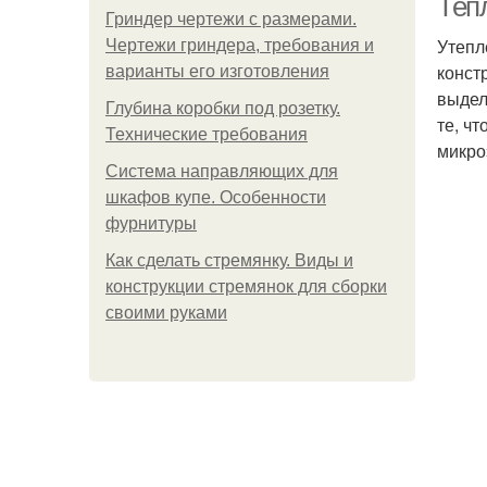
Тепл
Гриндер чертежи с размерами.
Утепл
Чертежи гриндера, требования и
конст
варианты его изготовления
выдел
Глубина коробки под розетку.
те, ч
Технические требования
микро
Система направляющих для
шкафов купе. Особенности
фурнитуры
Как сделать стремянку. Виды и
конструкции стремянок для сборки
своими руками