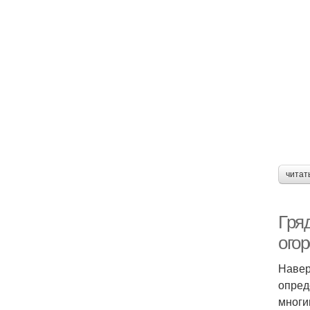
читат
Гря
ого
Навер
опред
многи