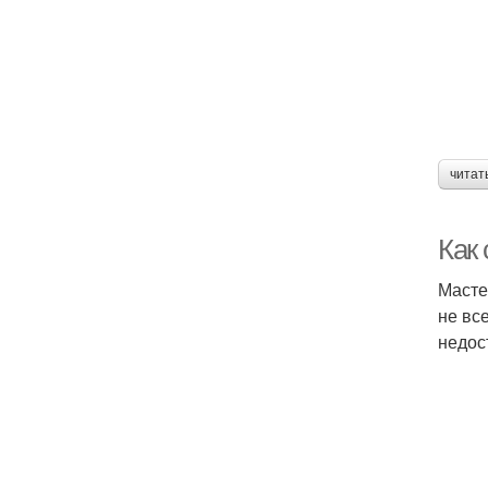
читат
Как 
Масте
не вс
недос