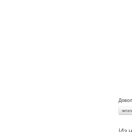
Довол
читат
Из ч