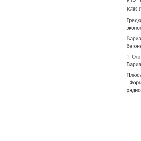
как 
Грядк
эконо
Вариа
бетон
1. Ог
Вариа
Плюсы
- Фор
рядис