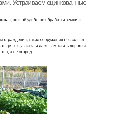
ками. Устраиваем оцинкованные
сетки
ожая, но и об удобстве обработки земли и
ки из подручного
Ограждения для грядок
материала
ие ограждения, такие сооружения позволяют
ть грязь с участка и даже замостить дорожки
кутские грядки
Грядки из досок
тва, а не огород.
ядки с бортами
Деревянные грядки
ки из пластиковой
Высокие конструкции
доски