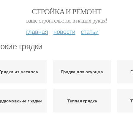
СТРОЙКА И РЕМОНТ
ваше строительство в наших руках!
главная
новости
статьи
окие грядки
Грядки из металла
Грядка для огурцов
Г
рдюмовские грядки
Теплая грядка
Т
Грядка из осенних
Грядки на даче
сте