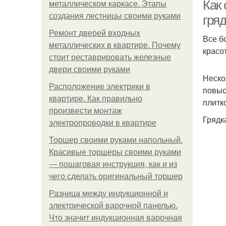
Как
металлическом каркасе. Этапы
создания лестницы своими руками
гря
Ремонт дверей входных
Все б
Г
металлических в квартире. Почему
красот
стоит реставрировать железные
двери своими руками
Неско
Расположение электрики в
повыс
Ог
квартире. Как правильно
плитк
произвести монтаж
Грядк
электропроводки в квартире
Торшер своими руками напольный.
Красивые торшеры своими руками
— пошаговая инструкция, как и из
чего сделать оригинальный торшер
П
Разница между индукционной и
электрической варочной панелью.
Что значит индукционная варочная