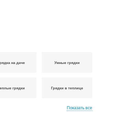
рядка на даче
Умные грядки
еплые грядки
Грядки в теплице
Показать все
Грядка из
Грядки к эксплуатации
клопластиковой