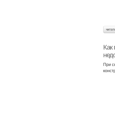
читат
Как 
нед
При с
конст