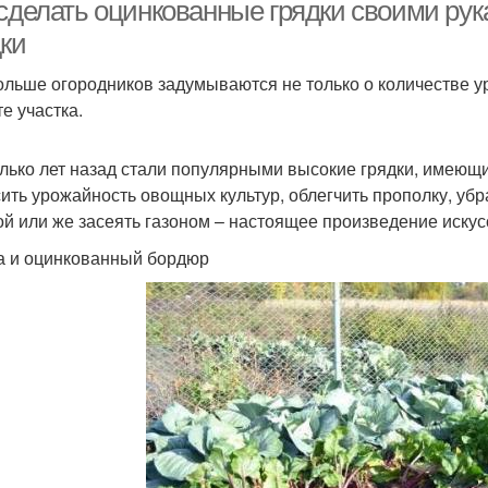
отходов
 сделать оцинкованные грядки своими ру
дки
ольше огородников задумываются не только о количестве ур
рядки из подручных
Гряд
Грядки на огороде
е участка.
материалов
лько лет назад стали популярными высокие грядки, имеющ
Грядки из различных
ить урожайность овощных культур, облегчить прополку, убра
раждение для грядок
Ир
материалов
ой или же засеять газоном – настоящее произведение искусс
а и оцинкованный бордюр
Идеи для грядок
Сплошная грядка
Гр
Гряд
ластиковые грядки
Грядки без ограждения