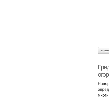
читат
Гря
ого
Навер
опред
многи