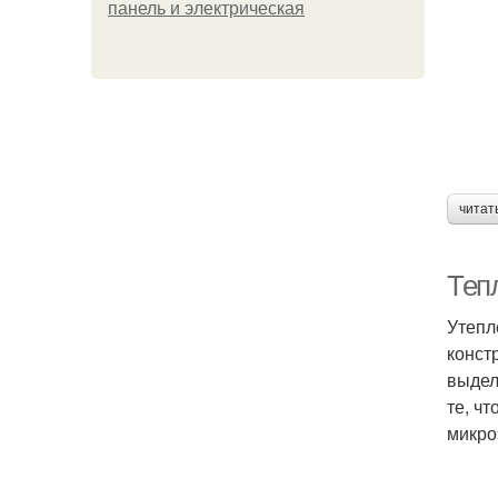
панель и электрическая
Н
читат
Тепл
Утепл
конст
выдел
те, ч
микро