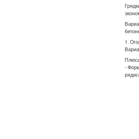
Грядк
эконо
Вариа
бетон
1. Ог
Вариа
Плюсы
- Фор
рядис