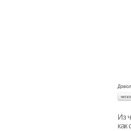
Довол
читат
Из ч
как 