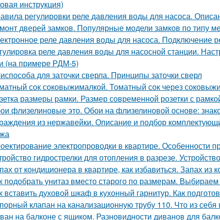
овая инструкция)
авила регулировки реле давления воды для насоса. Описа
монт дверей замков. Популярные модели замков по типу м
ектронное реле давления воды для насоса. Подключение р
гулировка реле давления воды для насосной станции. Наст
и (на примере РДМ-5)
испособа для заточки сверла. Принципы заточки сверл
матный сок соковыжималкой. Томатный сок через соковыжи
зетка размеры рамки. Размер современной розетки с рамко
ои флизелиновые это. Обои на флизелиновой основе: зна
раждения из нержавейки. Описание и подбор комплектующи
ажа
оектирование электропроводки в квартире. Особенности п
тройство гидрострелки для отопления в разрезе. Устройств
пах от кондиционера в квартире, как избавиться. Запах из
к подобрать унитаз вместо старого по размерам. Выбираем
к вставить духовой шкаф в кухонный гарнитур. Как подготов
порный клапан на канализационную трубу 110. Что из себя
ван на балконе с ящиком. Разновидности диванов для балк