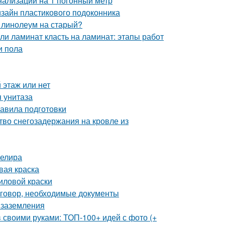
нализации на 1 погонный метр
дизайн пластикового подоконника
 линолеум на старый?
и ламинат класть на ламинат: этапы работ
и пола
 этаж или нет
я унитаза
авила подготовки
тво снегозадержания на кровле из
велира
вая краска
иловой краски
оговор, необходимые документы
 заземления
 своими руками: ТОП-100+ идей с фото (+