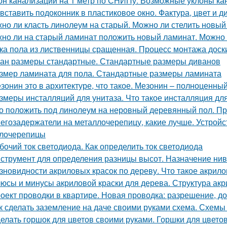
он канализации на 1 метр по СНИПу. Возможные уклоны ка
 вставить подоконник в пластиковое окно. Фактура, цвет и 
но ли класть линолеум на старый. Можно ли стелить новый
но ли на старый ламинат положить новый ламинат. Можно л
ка пола из лиственницы сращенная. Процесс монтажа доск
ан размеры стандартные. Стандартные размеры диванов
змер ламината для пола. Стандартные размеры ламината
зонин это в архитектуре, что такое. Мезонин – полноценный
змеры инсталляций для унитаза. Что такое инсталляция дл
о положить под линолеум на неровный деревянный пол. Пр
егозадержатели на металлочерепицу, какие лучше. Устройс
лочерепицы
бочий ток светодиода. Как определить ток светодиода
струмент для определения разницы высот. Назначение ни
зновидности акриловых красок по дереву. Что такое акрило
юсы и минусы акриловой краски для дерева. Структура акр
оект проводки в квартире. Новая проводка: разрешение, д
к сделать заземление на даче своими руками схема. Схемы
елать горшок для цветов своими руками. Горшки для цветов