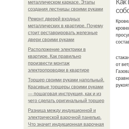
Как 
металлическом каркасе. Этапы
соб
создания лестницы своими руками
Ремонт дверей входных
Крове
металлических в квартире. Почему
крове
стоит реставрировать железные
просу
двери своими руками
соста
Расположение электрики в
квартире. Как правильно
стака
произвести монтаж
от вет
электропроводки в квартире
Газов
сравн
Торшер своими руками напольный.
рукоят
Красивые торшеры своими руками
— пошаговая инструкция, как и из
чего сделать оригинальный торшер
Разница между индукционной и
электрической варочной панелью.
Что значит индукционная варочная