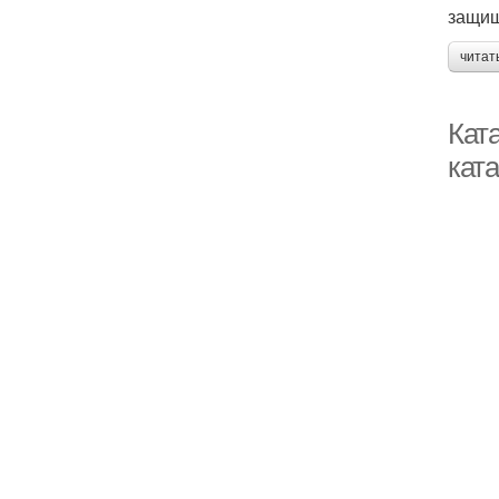
защищ
читат
Кат
ката