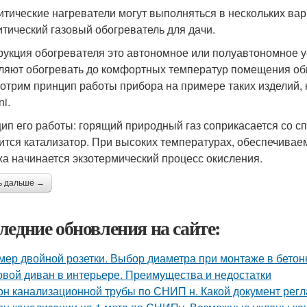
итические нагреватели могут выполняться в нескольких вар
итический газовый обогреватель для дачи.
рукция обогревателя это автономное или полуавтономное у
ляют обогревать до комфортных температур помещения об
отрим принцип работы прибора на примере таких изделий, 
ni.
ип его работы: горящий природный газ соприкасается со с
ится катализатор. При высоких температурах, обеспечивае
ха начинается экзотермический процесс окисления.
ь дальше →
ледние обновления на сайте:
мер двойной розетки. Выбор диаметра при монтаже в бето
овой диван в интерьере. Преимущества и недостатки
он канализационной трубы по СНИП н. Какой документ ре