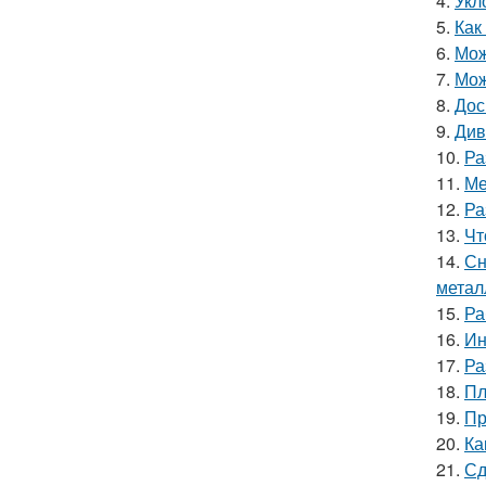
4.
Укл
5.
Как
6.
Мож
7.
Мож
8.
Дос
9.
Див
10.
Ра
11.
Ме
12.
Ра
13.
Чт
14.
Сн
метал
15.
Ра
16.
Ин
17.
Ра
18.
Пл
19.
Пр
20.
Ка
21.
Сд