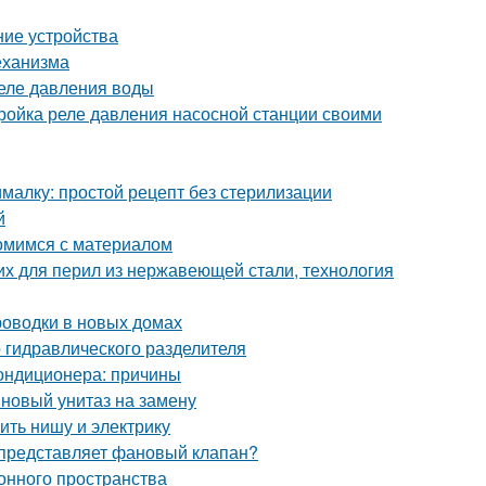
ние устройства
еханизма
еле давления воды
ройка реле давления насосной станции своими
малку: простой рецепт без стерилизации
й
комимся с материалом
х для перил из нержавеющей стали, технология
роводки в новых домах
о гидравлического разделителя
 кондиционера: причины
 новый унитаз на замену
ить нишу и электрику
 представляет фановый клапан?
онного пространства