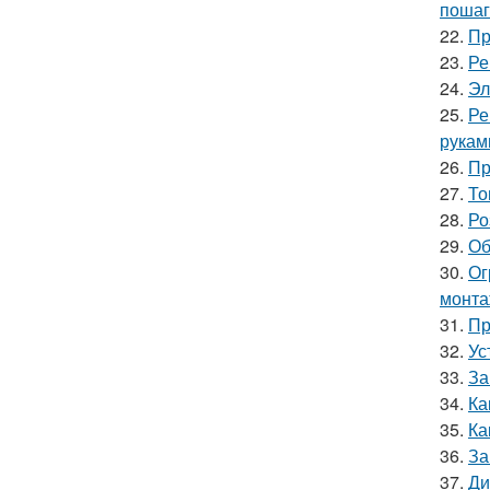
пошаг
22.
Пр
23.
Ре
24.
Эл
25.
Ре
рукам
26.
Пр
27.
То
28.
Ро
29.
Об
30.
Ог
монт
31.
Пр
32.
Ус
33.
За
34.
Ка
35.
Ка
36.
За
37.
Ди