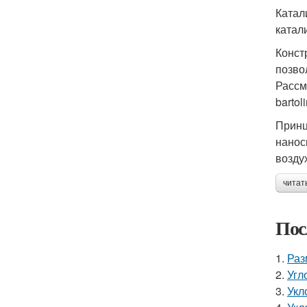
Катал
катал
Конст
позво
Рассм
bartoli
Принц
нанос
возду
читат
Пос
1.
Раз
2.
Угл
3.
Укл