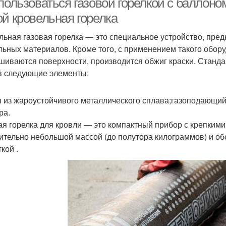
пользоваться газовой горелкой с баллоно
ой кровельная горелка
льная газовая горелка — это специальное устройство, пр
льных материалов. Кроме того, с применением такого обор
шиваются поверхности, производится обжиг краски. Стандар
в следующие элементы:
н из жароустойчивого металлического сплава;газоподающ
ра.
ая горелка для кровли — это компактный прибор с крепкими
ительно небольшой массой (до полутора килограммов) и о
кой .