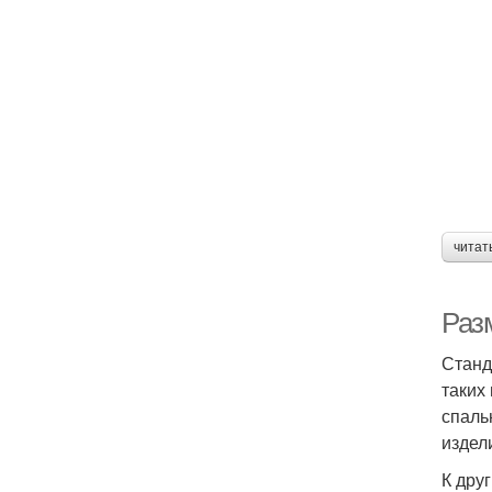
читат
Разм
Станд
таких
спаль
издел
К дру