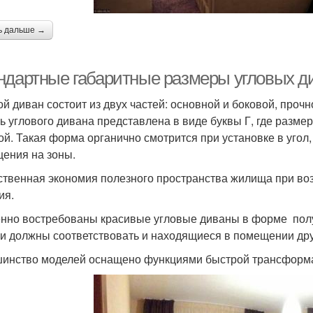
ь дальше →
ндартные габаритные размеры угловых д
ой диван состоит из двух частей: основной и боковой, проч
ь углового дивана представлена в виде буквы Г, где разме
ой. Такая форма органично смотрится при установке в угол,
ения на зоны.
твенная экономия полезного пространства жилища при во
ия.
нно востребованы красивые угловые диваны в форме полук
и должны соответствовать и находящиеся в помещении др
инство моделей оснащено функциями быстрой трансформац