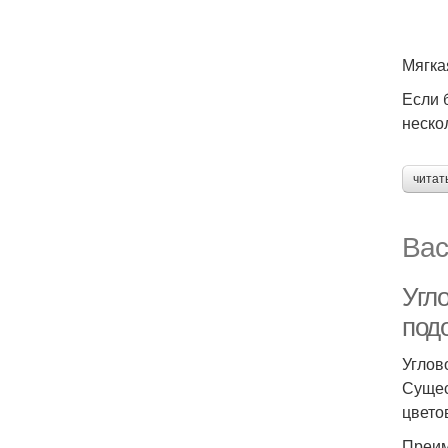
Мягка
Если 
неско
читат
Вас
Угло
под
Углов
Сущес
цвето
Преим