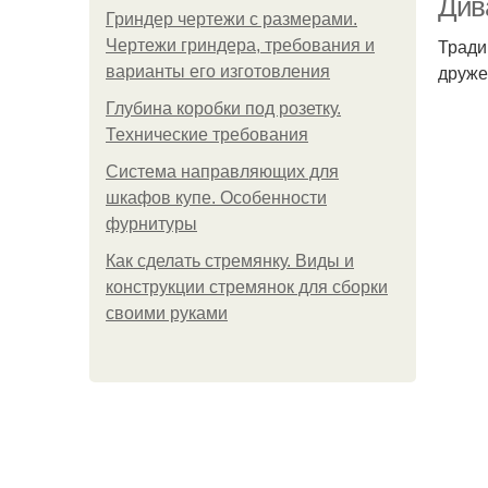
Див
Гриндер чертежи с размерами.
Тради
Чертежи гриндера, требования и
друже
варианты его изготовления
Глубина коробки под розетку.
Технические требования
Система направляющих для
шкафов купе. Особенности
фурнитуры
Как сделать стремянку. Виды и
конструкции стремянок для сборки
своими руками