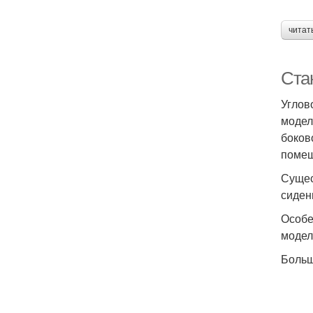
читат
Ста
Углов
модел
боков
помещ
Сущес
сиден
Особе
модел
Больш