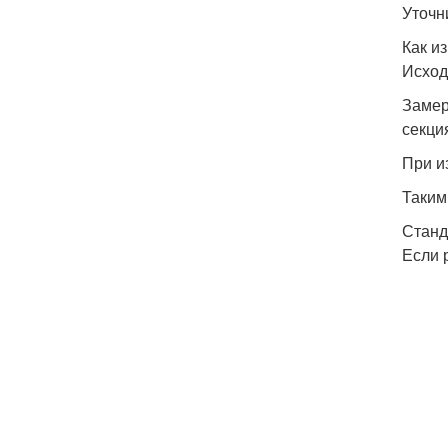
Уточн
Как и
Исход
Замер
секци
При и
Таким
Станд
Если 