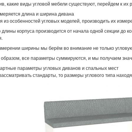
ив, какие виды угловой мебели существуют, перейдем к их 
змеряется длина и ширина дивана
я из особенностей угловых моделей, производить их изме
 длины корпуса производится от начала одной секции до кон
я.
змерении ширины мы берём во внимание не только угловую 
 образом, все параметры суммируются, и мы получаем зна
артные параметры угловых диванов и спальных мест
рассматривать стандарты, то размеры углового типа находя