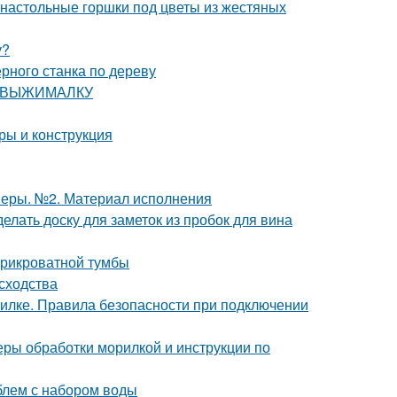
 настольные горшки под цветы из жестяных
у?
рного станка по дереву
ОКОВЫЖИМАЛКУ
еры и конструкция
меры. №2. Материал исполнения
делать доску для заметок из пробок для вина
прикроватной тумбы
 сходства
вилке. Правила безопасности при подключении
еры обработки морилкой и инструкции по
блем с набором воды