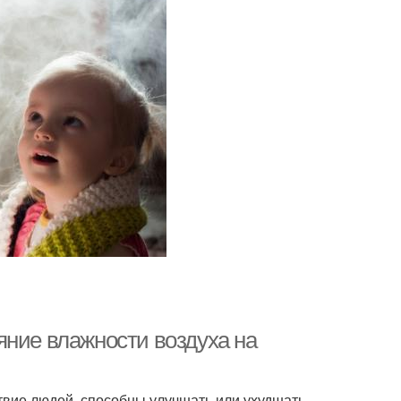
яние влажности воздуха на
твие людей, способны улучшать или ухудшать