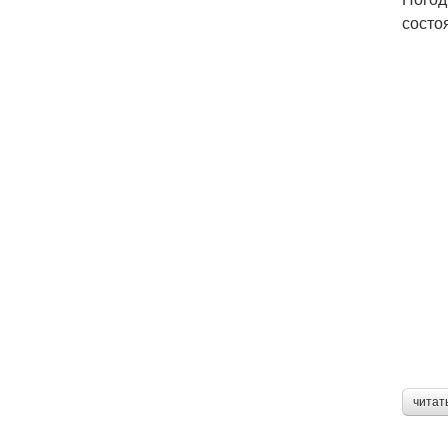
состо
читат