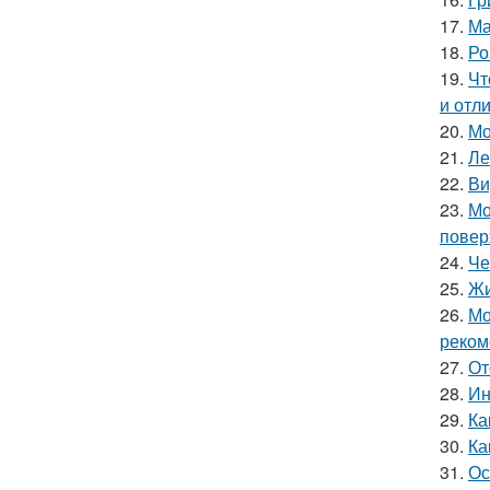
17.
Ма
18.
Ро
19.
Чт
и отл
20.
Мо
21.
Ле
22.
Ви
23.
Мо
повер
24.
Че
25.
Жи
26.
Мо
реком
27.
От
28.
Ин
29.
Ка
30.
Ка
31.
Ос