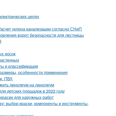
электрических цепях
 Расчет уклона канализации согласно СНиП
товления ворот безопасности для лестницы
й
ых досок
 настенных
ты и классификация
: размеры, особенности применения
ми. ПВХ
ожить линолеум на линолеум
ля детских площадок в 2022 году
 краски для наружных работ
ву: выбор краски, компоненты и инструменты,
омашних условиях