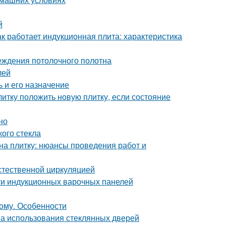
й
ак работает индукционная плита: характеристика
еждения потолочного полотна
лей
 и его назначение
литку положить новую плитку, если состояние
но
ого стекла
 на плитку: нюансы проведения работ и
стественной циркуляцией
ти индукционных варочных панелей
мому. Особенности
а использования стеклянных дверей