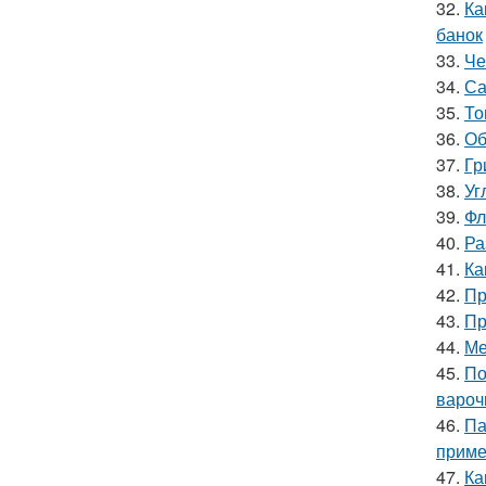
32.
Ка
банок
33.
Че
34.
Са
35.
То
36.
Об
37.
Гр
38.
Уг
39.
Фл
40.
Ра
41.
Ка
42.
Пр
43.
Пр
44.
Ме
45.
По
вароч
46.
Па
приме
47.
Ка