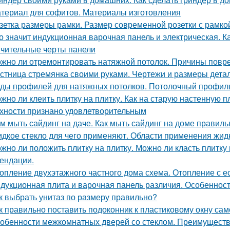
териал для софитов. Материалы изготовления
зетка размеры рамки. Размер современной розетки с рамко
о значит индукционная варочная панель и электрическая. К
ичительные черты панели
жно ли отремонтировать натяжной потолок. Причины повр
стница стремянка своими руками. Чертежи и размеры дета
ды профилей для натяжных потолков. Потолочный профиль
жно ли клеить плитку на плитку. Как на старую настенную п
хности признано удовлетворительным
м мыть сайдинг на даче. Как мыть сайдинг на доме правиль
дкое стекло для чего применяют. Области применения жидк
жно ли положить плитку на плитку. Можно ли класть плитку
ендации.
опление двухэтажного частного дома схема. Отопление с е
дукционная плита и варочная панель различия. Особеннос
к выбрать унитаз по размеру правильно?
к правильно поставить подоконник к пластиковому окну са
обенности межкомнатных дверей со стеклом. Преимуществ