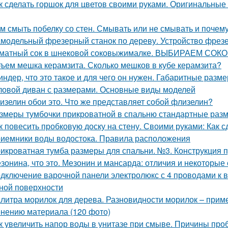
к сделать горшок для цветов своими руками. Оригинальные
м смыть побелку со стен. Смывать или не смывать и почем
модельный фрезерный станок по дереву. Устройство фрезе
матный сок в шнековой соковыжималке. ВЫБИРАЕМ С
ъем мешка керамзита. Сколько мешков в кубе керамзита?
индер, что это такое и для чего он нужен. Габаритные разм
ловой диван с размерами. Основные виды моделей
изелин обои это. Что же представляет собой флизелин?
змеры тумбочки прикроватной в спальню стандартные раз
к повесить пробковую доску на стену. Своими руками: Как с
иемники воды водостока. Правила расположения
икроватная тумба размеры для спальни. №3. Конструкция 
зонина, что это. Мезонин и мансарда: отличия и некоторые
дключение варочной панели электролюкс с 4 проводами к 
ной поверхности
литра морилок для дерева. Разновидности морилок – прим
нению материала (120 фото)
к увеличить напор воды в унитазе при смыве. Причины про