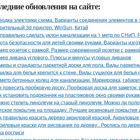
ледние обновления на сайте:
водка электрики схема. Варианты соединения элементов в 
оительный 3d принтер. WinSun, Китай
 правильно сделать уклон канализации на 1 метр по СНиП.
ота безопасности для детей своими руками. Варианты изго
мер розеток с рамкой. Размер современной розетки с рамко
мер дивана углового. Плюсы и минусы угловых диванов
меры и стандарты паркетной доски для пола. Виды паркетн
илка для белья крепится к стене. Виды сушилок для белья
метр бетонных колец для канализации. Маркировка, габари
к повесить пробковую доску. Пробковая доска для заметок
к установить подоконник на пластиковое окно своими рука
жно стелить линолеум на старый линолеум. Можно ли пол
тское покрытие на площадку. Лучшие резиновые покрытия д
к правильно красить дерево акриловой краской. Акриловые
риловые краски для рисования по дереву.. Роспись по дере
ка росписи
индер своими руками в домашних. Как сделать гриндер в д