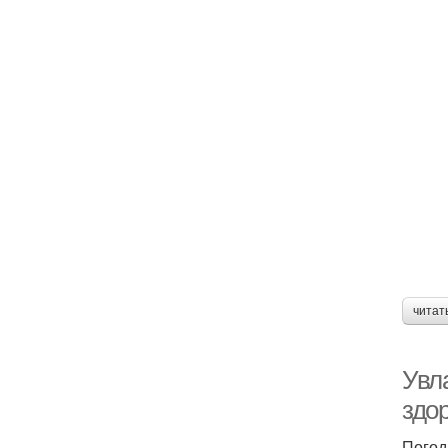
читат
Увл
здо
Погод