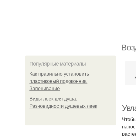
Воз
Популярные материалы
Как правильно установить
пластиковый подоконник.
Запенивание
Виды леек для душа.
Разновидности душевых леек
Увл
Чтобы
нанос
расте