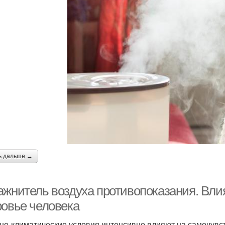
ь дальше →
ажнитель воздуха противопоказания. Вли
ровье человека
но-климатические условия интенсивно влияют на самочувс