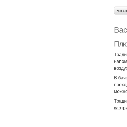
читат
Вас
Плю
Тради
напом
возду
В бач
прохо
можно
Тради
картр