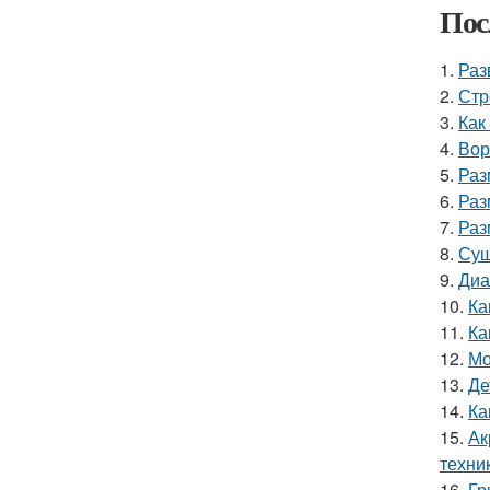
Пос
1.
Раз
2.
Стр
3.
Как
4.
Вор
5.
Раз
6.
Раз
7.
Раз
8.
Суш
9.
Диа
10.
Ка
11.
Ка
12.
Мо
13.
Де
14.
Ка
15.
Ак
техни
16.
Гр