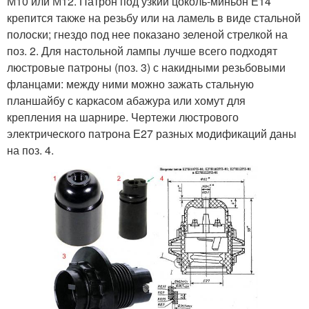
М10 или М12. Патрон под узкий цоколь-миньон Е14
крепится также на резьбу или на ламель в виде стальной
полоски; гнездо под нее показано зеленой стрелкой на
поз. 2. Для настольной лампы лучше всего подходят
люстровые патроны (поз. 3) с накидными резьбовыми
фланцами: между ними можно зажать стальную
планшайбу с каркасом абажура или хомут для
крепления на шарнире. Чертежи люстрового
электрического патрона Е27 разных модификаций даны
на поз. 4.