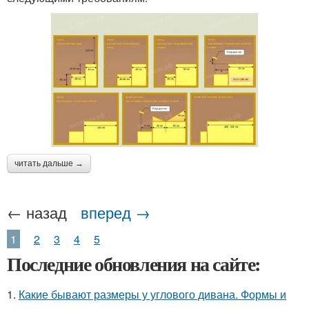
читать дальше →
← назад
вперед →
1
2
3
4
5
Последние обновления на сайте:
1.
Какие бывают размеры у углового дивана. Формы и