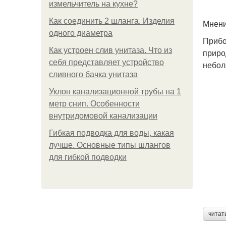
измельчитель на кухне?
Как соединить 2 шланга. Изделия
Мнени
одного диаметра
Прибо
Как устроен слив унитаза. Что из
приро
себя представляет устройство
небол
сливного бачка унитаза
Уклон канализационной трубы на 1
метр снип. Особенности
внутридомовой канализации
Гибкая подводка для воды, какая
лучше. Основные типы шлангов
для гибкой подводки
читат