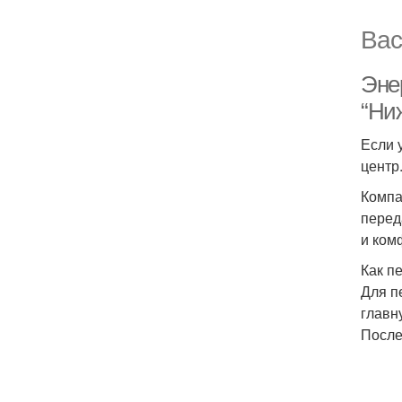
Вас
Энер
“Ни
Если 
центр
Компа
перед
и ком
Как пе
Для п
главн
После