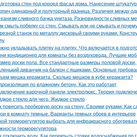
дготовка стен под короед фасад дома. Нанесение штукатур
рпич одинарный и полуторный разница. Различия между о
ханизм сливного бачка унитаза. Разновидности сливных м
м смыть побелку со стен. Смывать или не смывать и почем
резной станок по металлу дисковый своими руками. Констру
лу
жно укладывать плитку на плитку. Что включается в подгот
ни кондиционер для комнаты без воздуховода. Лучшие мо
змер доски пола. Все стандартные размеры половой доски,
ленький диванчик на балкон с ящиками. Основные требова
ъем мешка керамзита. Сколько мешков в кубе керамзита?
дроизоляция по влажному бетону. Как это работает
дключение варочной панели электролюкс. Теория подключ
дкое стекло для чего. Жидкое стекло
к повесить пробковую доску на стену. Своими руками: Как с
ои в комнату темные. Варианты темных обоев в интерьере
кой терморегулятор выбрать для инфракрасного обогрева
жности терморегулятора
к отключить воду. Как перекрыть стояки водоснабжения по 