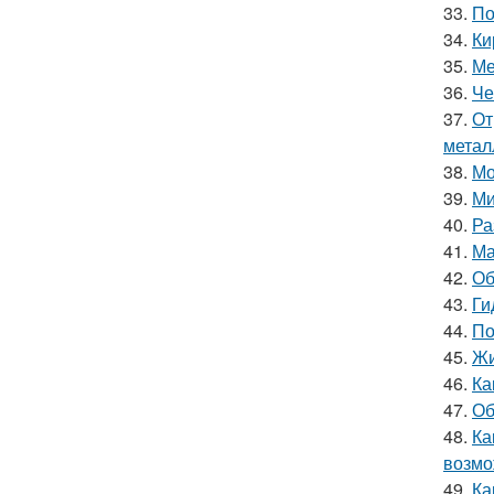
33.
По
34.
Ки
35.
Ме
36.
Че
37.
От
метал
38.
Мо
39.
Ми
40.
Ра
41.
Ма
42.
Об
43.
Ги
44.
По
45.
Жи
46.
Ка
47.
Об
48.
Ка
возмо
49.
Ка