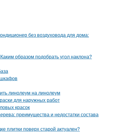
ондиционер без воздуховода для дома:
 Каким образом подобрать угол наклона?
база
 шкафов
ить линолеум на линолеум
краски для наружных работ
иловых красок
дерева: преимущества и недостатки состава
дке плитки поверх старой актуален?