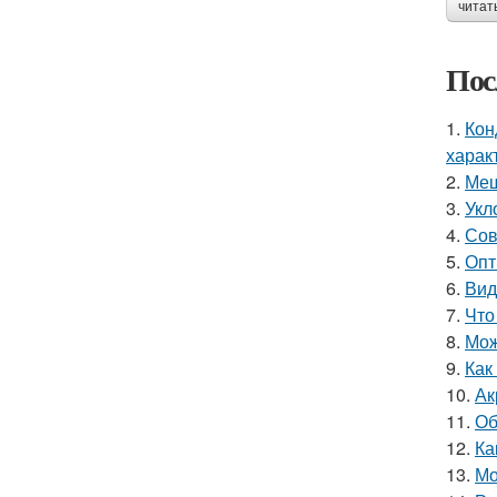
читат
Пос
1.
Кон
харак
2.
Меш
3.
Укл
4.
Сов
5.
Опт
6.
Вид
7.
Что
8.
Мож
9.
Как
10.
Ак
11.
Об
12.
Ка
13.
Мо