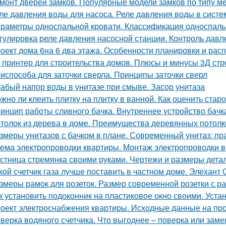
монт дверей замков. Популярные модели замков по типу м
ле давления воды для насоса. Реле давления воды в сист
раметры односпальной кровати. Классификация односпальн
гулировка реле давления насосной станции. Контроль давл
оект дома 6на 6 два этажа. Особенности планировки и рас
 принтер для строительства домов. Плюсы и минусы 3Д стр
испособа для заточки сверла. Принципы заточки сверл
абый напор воды в унитазе при смыве. Засор унитаза
жно ли клеить плитку на плитку в ванной. Как оценить стар
инцип работы сливного бачка. Внутреннее устройство бачк
толок из дерева в доме. Преимущества деревянных потолк
змеры унитазов с бачком в плане. Современный унитаз: пр
ема электропроводки квартиры. Монтаж электропроводки в
стница стремянка своими руками. Чертежи и размеры дета
кой счетчик газа лучше поставить в частном доме. Элехант 
змеры рамок для розеток. Размер современной розетки с р
к установить подоконник на пластиковое окно своими. Уста
оект электроснабжения квартиры. Исходные данные на про
верка водяного счетчика. Что выгоднее – поверка или заме