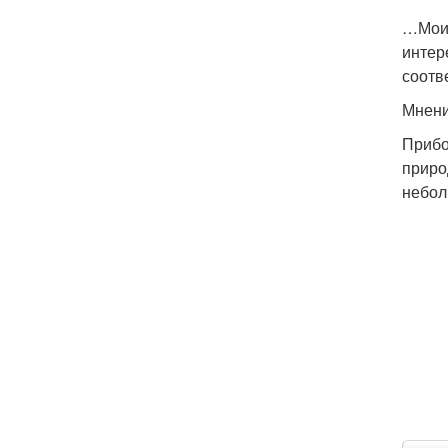
…Моим
интер
соотв
Мнени
Прибо
приро
небол