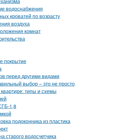
еханизма
еме водоснабжения
ых кроватей по возрасту
ения воздуха
положения комнат
оительства
ое покрытие
а
ов перед другими видами
авильный выбор – это не просто
 квартире: типы и схемы
лей
СГБ-1,8
амкой
новка подоконника из пластика
ект
на старого водосчетчика