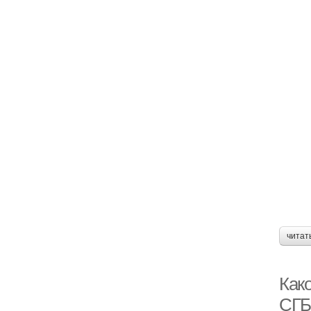
читат
Как
СГБ