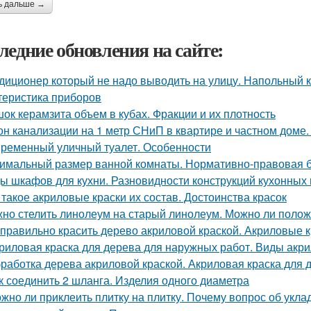
ь дальше →
ледние обновления на сайте:
диционер который не надо выводить на улицу. Напольный к
теристика приборов
ок керамзита объем в кубах. Фракции и их плотность
он канализации на 1 метр СНиП в квартире и частном доме.
ременный уличный туалет. Особенности
имальный размер ванной комнаты. Нормативно-правовая 
ы шкафов для кухни. Разновидности конструкций кухонных
 такое акриловые краски их состав. Достоинства красок
но стелить линолеум на старый линолеум. Можно ли полож
 правильно красить дерево акриловой краской. Акриловые 
риловая краска для дерева для наружных работ. Виды акр
работка дерева акриловой краской. Акриловая краска для 
к соединить 2 шланга. Изделия одного диаметра
жно ли приклеить плитку на плитку. Почему вопрос об укла