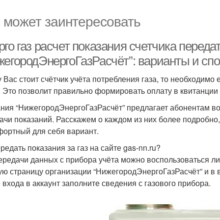
 может заинтересовать
го газ расчет показания счетчика переда
жегородЭнергоГазРасчёт”: варианты и сп
у Вас стоит счётчик учёта потребления газа, то необходим
. Это позволит правильно формировать оплату в квитанции и
ния “НижегородЭнергоГазРасчёт” предлагает абонентам в
ачи показаний. Расскажем о каждом из них более подробн
фортный для себя вариант.
редать показания за газ на сайте gas-nn.ru?
ередачи данных с прибора учёта можно воспользоваться ли
ую страницу организации “НижегородЭнергоГазРасчёт” и в 
 входа в аккаунт заполните сведения с газового прибора.