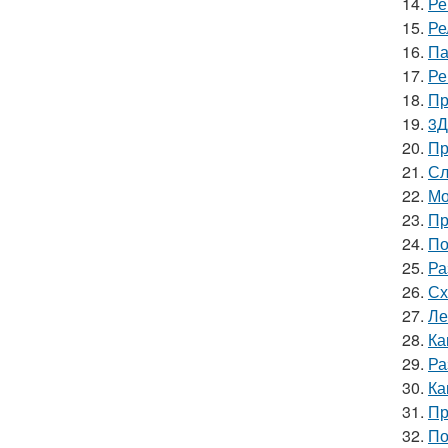
14.
Ре
15.
Ре
16.
Па
17.
Ре
18.
Пр
19.
3Д
20.
Пр
21.
Сл
22.
Мо
23.
Пр
24.
По
25.
Ра
26.
Сх
27.
Ле
28.
Ка
29.
Ра
30.
Ка
31.
Пр
32.
По