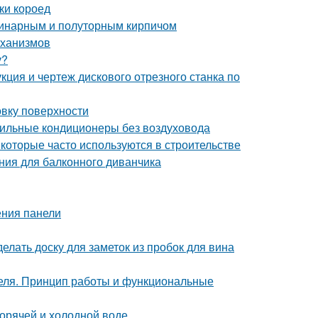
ки короед
динарным и полуторным кирпичом
еханизмов
у?
кция и чертеж дискового отрезного станка по
овку поверхности
бильные кондиционеры без воздуховода
 которые часто используются в строительстве
ния для балконного диванчика
ения панели
делать доску для заметок из пробок для вина
теля. Принцип работы и функциональные
горячей и холодной воде