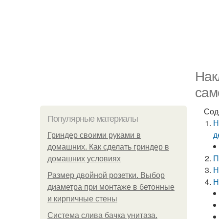
Нак
сам
Сод
Популярные материалы
Н
д
Гриндер своими руками в
домашних. Как сделать гриндер в
П
домашних условиях
Н
Размер двойной розетки. Выбор
Н
диаметра при монтаже в бетонные
и кирпичные стены
Система слива бачка унитаза.