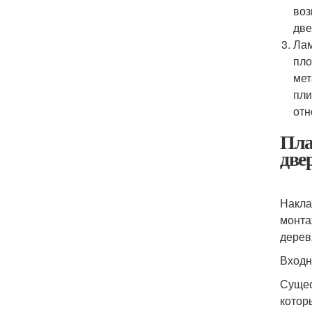
воз
две
Лам
пло
мет
пли
отн
Пла
две
Накла
монта
дерев
Входн
Сущес
котор