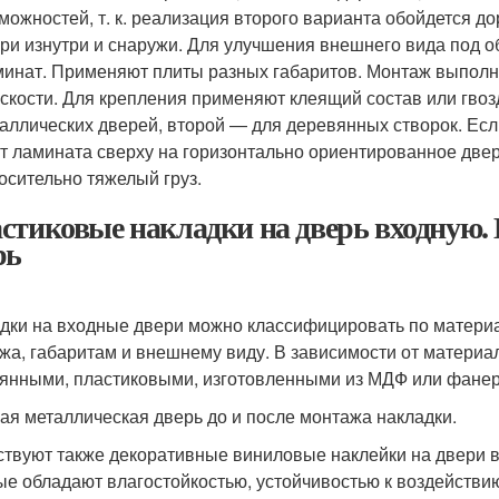
можностей, т. к. реализация второго варианта обойдется д
ри изнутри и снаружи. Для улучшения внешнего вида под о
инат. Применяют плиты разных габаритов. Монтаж выполн
скости. Для крепления применяют клеящий состав или гвоз
аллических дверей, второй — для деревянных створок. Есл
т ламината сверху на горизонтально ориентированное две
осительно тяжелый груз.
стиковые накладки на дверь входную.
рь
дки на входные двери можно классифицировать по материал
жа, габаритам и внешнему виду. В зависимости от матери
янными, пластиковыми, изготовленными из МДФ или фане
ая металлическая дверь до и после монтажа накладки.
твуют также декоративные виниловые наклейки на двери в
ые обладают влагостойкостью, устойчивостью к воздействию 