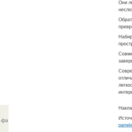
Они л
несло
Обрат
превр
Набир
прост
Совме
завер
Совре
отлич
легко
интер
Накла
⇦
Источ
panel