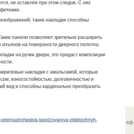
тся, не оставляя при этом следов. С них
лфетками.
изображений, такие накладки способны
Такие панели позволяют зрительно расширить
х изъянов на поверхности дверного полотна.
ладки на ручки двери, это придаст композиции
ности.
акриловые накладки с амальгамой, которые
ом, износостойкостью, долговечностью и
ий вид и способны кардинально преобразить
⇨
uyu-preimushchestva-ispolzovaniya-otdelochnyh-