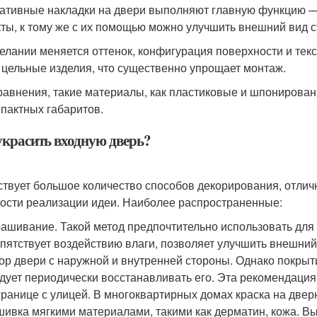
ативные накладки на двери выполняют главную функцию —
ты, к тому же с их помощью можно улучшить внешний вид ст
елании меняется оттенок, конфигурация поверхности и текс
 цельные изделия, что существенно упрощает монтаж.
равнения, такие материалы, как пластиковые и шпонирован
мпактных габаритов.
украсить входную дверь?
твует большое количество способов декорирования, отличн
ости реализации идеи. Наиболее распространенные:
ашивание. Такой метод предпочтительно использовать для 
пятствует воздействию влаги, позволяет улучшить внешни
ор двери с наружной и внутренней стороны. Однако покрыти
дует периодически восстанавливать его. Эта рекомендация 
границе с улицей. В многоквартирных домах краска на двер
ивка мягкими материалами, такими как дерматин, кожа. В