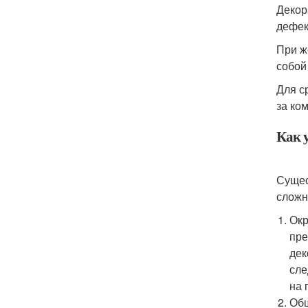
Декор
дефек
При ж
собой
Для с
за ко
Как 
Сущес
сложн
Окр
пре
дек
сле
на 
Обш