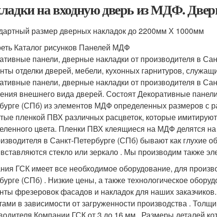
ладки на входную дверь из МДФ. Две
ндартный размер дверных накладок до 2200мм Х 1000мм
еть Каталог рисунков Панелей МДФ
ативные панели, дверные накладки от производителя в Сан
нты отделки дверей, мебели, кухонных гарнитуров, служащи
ативные панели, дверные накладки от производителя в Сан
ения внешнего вида дверей. Состоят Декоративные панели,
бурге (СПб) из элементов МДФ определенных размеров с р
тые пленкой ПВХ различных расцветок, которые имитируют
еленного цвета. Пленки ПВХ клеящиеся на МДФ делятся на
оизводителя в Санкт-Петербурге (СПб) бывают как глухие об
 вставляются стекло или зеркало . Мы производим также э
ния ГСК имеет все необходимое оборудование, для произв
бурге (СПб) . Низкие цены, а также технологическое обору
нты фрезеровок фасадов и накладок для наших заказчиков.
тами в зависимости от загруженности производства . Толщ
водителя Компании ГСК от 3 до 16 мм . Размеры деталей к