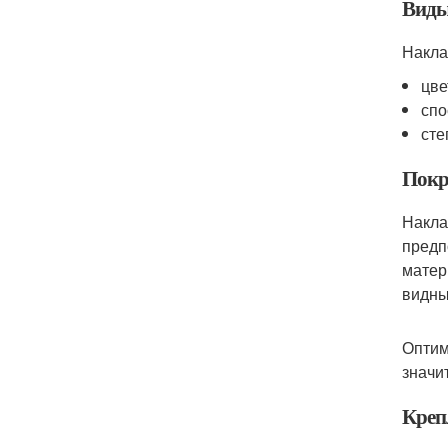
Виды
Накла
цве
спо
сте
Покр
Накла
предп
матер
видны
Оптим
значи
Креп