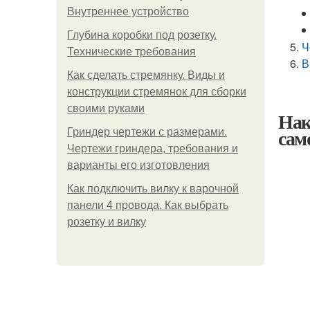
Внутреннее устройство
Глубина коробки под розетку.
Ч
Технические требования
В
Как сделать стремянку. Виды и
конструкции стремянок для сборки
своими руками
Нак
сам
Гриндер чертежи с размерами.
Чертежи гриндера, требования и
варианты его изготовления
Как подключить вилку к варочной
панели 4 провода. Как выбрать
розетку и вилку