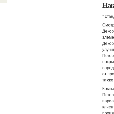
Нак
* ста
Смотр
Декор
элеме
Декор
улучш
Петер
покры
опред
от пр
также
Компа
Петер
вариа
клиен
произ