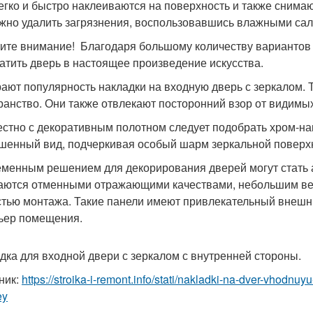
егко и быстро наклеиваются на поверхность и также снимаю
жно удалить загрязнения, воспользовавшись влажными са
ите внимание! Благодаря большому количеству вариантов 
атить дверь в настоящее произведение искусства.
ают популярность накладки на входную дверь с зеркалом. 
ранство. Они также отвлекают посторонний взор от видимы
стно с декоративным полотном следует подобрать хром-нак
шенный вид, подчеркивая особый шарм зеркальной поверх
менным решением для декорирования дверей могут стать 
аются отменными отражающими качествами, небольшим вес
стью монтажа. Такие панели имеют привлекательный внешн
ьер помещения.
дка для входной двери с зеркалом с внутренней стороны.
ник:
https://stroika-i-remont.info/stati/nakladki-na-dver-vhodn
ey