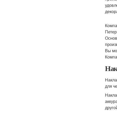
удовл
декор
Компа
Петер
Основ
произ
Вы мо
Компа
Нак
Накла
для ч
Накла
аккур
друго