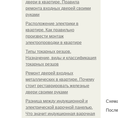
двери в квартире. Правила
ремонта входных дверей своими
руками
Расположение электрики в
квартире. Как правильно
произвести монтаж
электропроводки в квартире
Типы токарных резцов.
Назначение, виды и классификация
токарных резцов
Ремонт дверей входных
металлических в квартире. Почему
стоит реставрировать железные
двери своими руками
Схема
Разница между индукционной и
электрической варочной панелью.
После
Что значит индукционная варочная