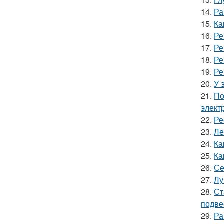
14.
Ра
15.
Ка
16.
Ре
17.
Ре
18.
Ре
19.
Ре
20.
У 
21.
По
элект
22.
Ре
23.
Ле
24.
Ка
25.
Ка
26.
Се
27.
Лу
28.
Ст
подве
29.
Ра