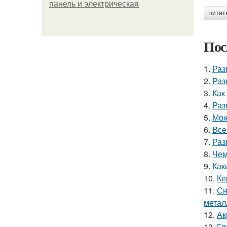
панель и электрическая
читат
Пос
1.
Раз
2.
Раз
3.
Как
4.
Раз
5.
Мож
6.
Все
7.
Раз
8.
Чем
9.
Как
10.
Ке
11.
Сн
метал
12.
Ак
13.
Гл