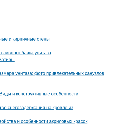
нные и кирпичные стены
 сливного бачка унитаза
рмативы
азмера унитаза: фото привлекательных санузлов
 Виды и конструктивные особенности
тво снегозадержания на кровле из
войства и особенности акриловых красок