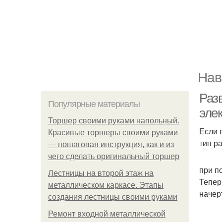
Нав
Раз
Популярные материалы
эле
Торшер своими руками напольный.
Если 
Красивые торшеры своими руками
тип р
— пошаговая инструкция, как и из
чего сделать оригинальный торшер
при п
Лестницы на второй этаж на
Тепер
металлическом каркасе. Этапы
начер
создания лестницы своими руками
Ремонт входной металлической