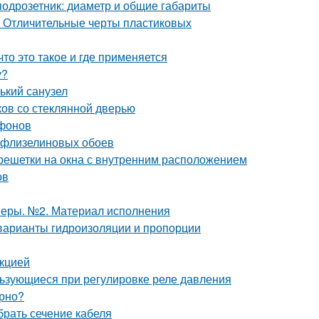
подрозетник: диаметр и общие габариты
. Отличительные черты пластиковых
то это такое и где применяется
у?
ький санузел
ов со стеклянной дверью
ифонов
и флизелиновых обоев
решетки на окна с внутренним расположением
ов
меры. №2. Материал исполнения
 варианты гидроизоляции и пропорции
укцией
льзующиеся при регулировке реле давления
арно?
брать сечение кабеля