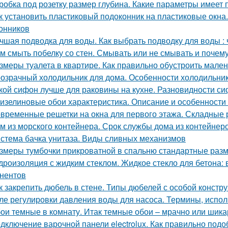
робка под розетку размер глубина. Какие параметры имеет 
к установить пластиковый подоконник на пластиковые окна
онников
чшая подводка для воды. Как выбрать подводку для воды : ч
м смыть побелку со стен. Смывать или не смывать и почем
змеры туалета в квартире. Как правильно обустроить мален
озрачный холодильник для дома. Особенности холодильник
кой сифон лучше для раковины на кухне. Разновидности с
изелиновые обои характеристика. Описание и особенност
временные решетки на окна для первого этажа. Складные 
м из морского контейнера. Срок службы дома из контейнер
стема бачка унитаза. Виды сливных механизмов
змеры тумбочки прикроватной в спальню стандартные раз
дроизоляция с жидким стеклом. Жидкое стекло для бетона:
нентов
к закрепить дюбель в стене. Типы дюбелей с особой констр
ле регулировки давления воды для насоса. Термины, испо
ои темные в комнату. Итак темные обои – мрачно или шик
дключение варочной панели electrolux. Как правильно подо