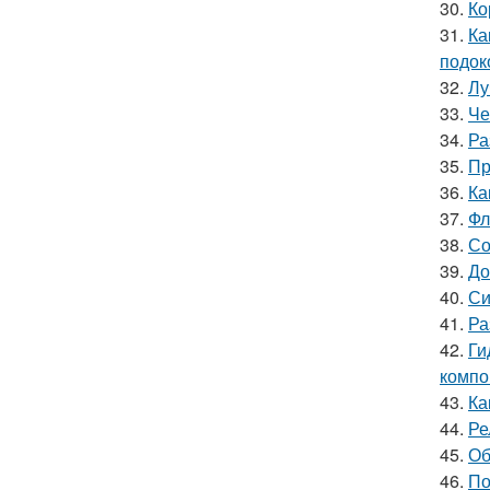
30.
Ко
31.
Ка
подок
32.
Лу
33.
Че
34.
Ра
35.
Пр
36.
Ка
37.
Фл
38.
Со
39.
До
40.
Си
41.
Ра
42.
Ги
компо
43.
Ка
44.
Ре
45.
Об
46.
По