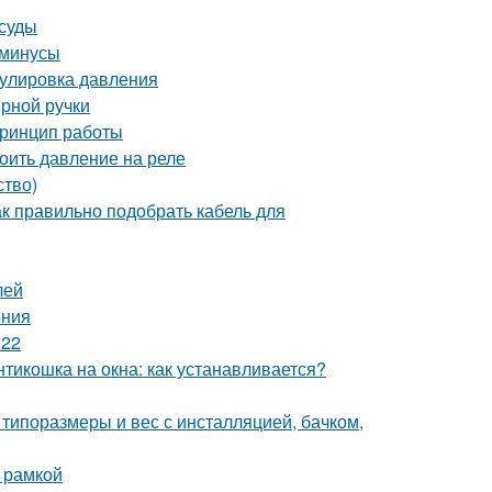
осуды
 минусы
гулировка давления
ерной ручки
принцип работы
оить давление на реле
ство)
к правильно подобрать кабель для
лей
ения
022
нтикошка на окна: как устанавливается?
типоразмеры и вес с инсталляцией, бачком,
 рамкой