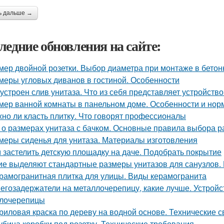
ь дальше →
ледние обновления на сайте:
мер двойной розетки. Выбор диаметра при монтаже в бето
меры угловых диванов в гостиной. Особенности
 устроен слив унитаза. Что из себя представляет устройство
мер ванной комнаты в панельном доме. Особенности и но
но ли класть плитку. Что говорят профессионалы
 о размерах унитаза с бачком. Основные правила выбора р
меры сиденья для унитаза. Материалы изготовления
 застелить детскую площадку на даче. Подобрать покрытие
ие выделяют стандартные размеры унитазов для санузлов.
рамогранитная плитка для улицы. Виды керамогранита
егозадержатели на металлочерепицу, какие лучше. Устройс
лочерепицы
риловая краска по дереву на водной основе. Технические с
убина коробки под розетку. Технические требования