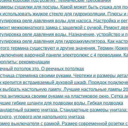
змеры сушилки для посуды. Какой может быть сушка для п
к использовать жидкое стекло для гидроизоляции. Плюсы и
гулировка реле давления воды для насоса. Настройка и ре
монт межкомнатного замка с защелкой с ручкой. Ремонт дв
гулировка реле давления воды. Назначение, устройство и 
гулировка реле давления для гидроаккумулятора. Как настр
этого термина существуют и другие значения. Термин (боже
дключение варочной панели электролюкс с 4 проводами. Ка
роплиты: рекомендации
ечный потолок это. О реечных потолках
стница стремянка своими руками. Чертежи и размеры дета
к крепится встраиваемый духовой шкаф. Порядок подключ
к выбрать настольную лампу. Лучшие настольные лампы 2
тка антикошка своими руками на пластиковое окно. Сетка а
чшие гибкие шланги для подводки воды. Гибкая подводка
андартный размер унитаза. Стандартные размеры унитаза: 
сного, углового или напольного унитаза
змер выключателя с рамкой. Размер современной розетки с