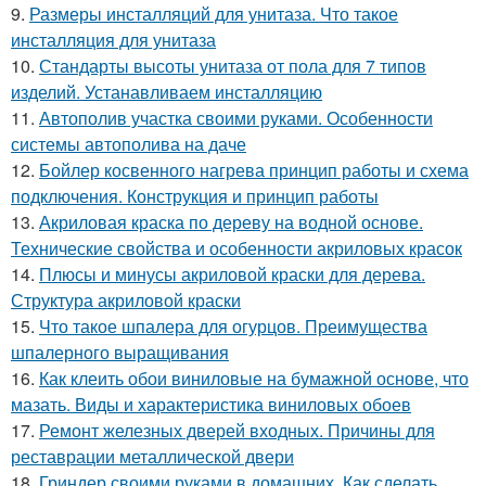
9.
Размеры инсталляций для унитаза. Что такое
инсталляция для унитаза
10.
Стандарты высоты унитаза от пола для 7 типов
изделий. Устанавливаем инсталляцию
11.
Автополив участка своими руками. Особенности
системы автополива на даче
12.
Бойлер косвенного нагрева принцип работы и схема
подключения. Конструкция и принцип работы
13.
Акриловая краска по дереву на водной основе.
Технические свойства и особенности акриловых красок
14.
Плюсы и минусы акриловой краски для дерева.
Структура акриловой краски
15.
Что такое шпалера для огурцов. Преимущества
шпалерного выращивания
16.
Как клеить обои виниловые на бумажной основе, что
мазать. Виды и характеристика виниловых обоев
17.
Ремонт железных дверей входных. Причины для
реставрации металлической двери
18.
Гриндер своими руками в домашних. Как сделать