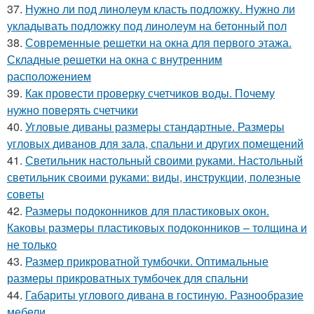
37.
Нужно ли под линолеум класть подложку. Нужно ли
укладывать подложку под линолеум на бетонный пол
38.
Современные решетки на окна для первого этажа.
Складные решетки на окна с внутренним
расположением
39.
Как провести проверку счетчиков воды. Почему
нужно поверять счетчики
40.
Угловые диваны размеры стандартные. Размеры
угловых диванов для зала, спальни и других помещений
41.
Светильник настольный своими руками. Настольный
светильник своими руками: виды, инструкции, полезные
советы
42.
Размеры подоконников для пластиковых окон.
Каковы размеры пластиковых подоконников – толщина и
не только
43.
Размер прикроватной тумбочки. Оптимальные
размеры прикроватных тумбочек для спальни
44.
Габариты углового дивана в гостиную. Разнообразие
мебели