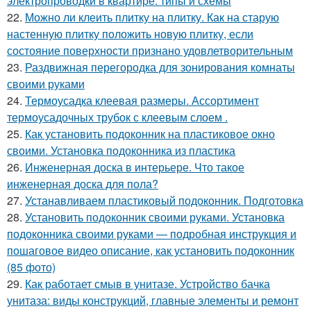
электропроводки в квартире: типы и схемы
22.
Можно ли клеить плитку на плитку. Как на старую
настенную плитку положить новую плитку, если
состояние поверхности признано удовлетворительным
23.
Раздвижная перегородка для зонирования комнаты
своими руками
24.
Термоусадка клеевая размеры. Ассортимент
термоусадочных трубок с клеевым слоем .
25.
Как установить подоконник на пластиковое окно
своими. Установка подоконника из пластика
26.
Инженерная доска в интерьере. Что такое
инженерная доска для пола?
27.
Устанавливаем пластиковый подоконник. Подготовка
28.
Установить подоконник своими руками. Установка
подоконника своими руками — подробная инструкция и
пошаговое видео описание, как установить подоконник
(85 фото)
29.
Как работает смыв в унитазе. Устройство бачка
унитаза: виды конструкций, главные элементы и ремонт