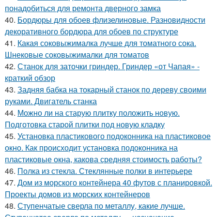
понадобиться для ремонта дверного замка
40.
Бордюры для обоев флизелиновые. Разновидности
декоративного бордюра для обоев по структуре
41.
Какая соковыжималка лучше для томатного сока.
Шнековые соковыжималки для томатов
42.
Станок для заточки гриндер. Гриндер «от Чапая» -
краткий обзор
43.
Задняя бабка на токарный станок по дереву своими
руками. Двигатель станка
44.
Можно ли на старую плитку положить новую.
Подготовка старой плитки под новую кладку
45.
Установка пластикового подоконника на пластиковое
окно. Как происходит установка подоконника на
пластиковые окна, какова средняя стоимость работы?
46.
Полка из стекла. Стеклянные полки в интерьере
47.
Дом из морского контейнера 40 футов с планировкой.
Проекты домов из морских контейнеров
48.
Ступенчатые сверла по металлу, какие лучше.