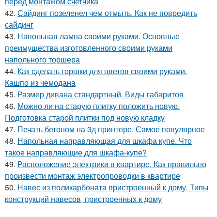
перед монтажом счетчика
42.
Сайдинг позеленел чем отмыть. Как не повредить
сайдинг
43.
Напольная лампа своими руками. Основные
преимущества изготовленного своими руками
напольного торшера
44.
Как сделать горшки для цветов своими руками.
Кашпо из чемодана
45.
Размер дивана стандартный. Виды габаритов
46.
Можно ли на старую плитку положить новую.
Подготовка старой плитки под новую кладку
47.
Печать бетоном на 3д принтере. Самое популярное
48.
Напольная направляющая для шкафа купе. Что
такое направляющие для шкафа-купе?
49.
Расположение электрики в квартире. Как правильно
произвести монтаж электропроводки в квартире
50.
Навес из поликарбоната пристроенный к дому. Типы
конструкций навесов, пристроенных к дому