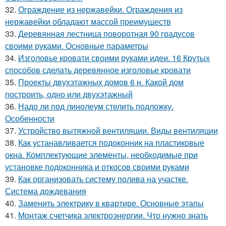
32.
Ограждение из нержавейки. Ограждения из
нержавейки обладают массой преимуществ
33.
Деревянная лестница поворотная 90 градусов
своими руками. Основные параметры
34.
Изголовье кровати своими руками идеи. 16 Крутых
способов сделать деревянное изголовье кровати
35.
Проекты двухэтажных домов 6 н. Какой дом
построить, одно или двухэтажный
36.
Надо ли под линолеум стелить подложку.
Особенности
37.
Устройство вытяжной вентиляции. Виды вентиляции
38.
Как устанавливается подоконник на пластиковые
окна. Комплектующие элементы, необходимые при
установке подоконника и откосов своими руками
39.
Как организовать систему полива на участке.
Система дождевания
40.
Заменить электрику в квартире. Основные этапы
41.
Монтаж счетчика электроэнергии. Что нужно знать