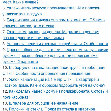
мест. Какие лучше?
5.
Увлажнитель воздуха преимущества. Чем полезен
увлажнитель воздуха
6.
Гидроизоляция жидким стеклом технология. Область
применения жидкого стекла
7.
Оттенки морилки для дерева. Морилки по дереву:
разновидности и цветовая гамма
8.
Установка перил из нержавеющей стали. Особенности
9.
Приспособление для заточки сверл по металлу своими
руками. Приспособление для заточки сверл своими
руками: 2 варианта
10.
Выбор уклона канализационной трубы и требования
СНиП. Особенности определения превышения
11.
Уклон канализации на 1 метр СНиП в квартире и
частном доме. Каким образом подобрать угол наклона?
12.
Как сделать навес к дому из поликарбоната. Сотовый
поликарбонат
13.
Шпалера для огурцов: ее назначение
14.
Полочки из стекла. Полки из стекла в квартире