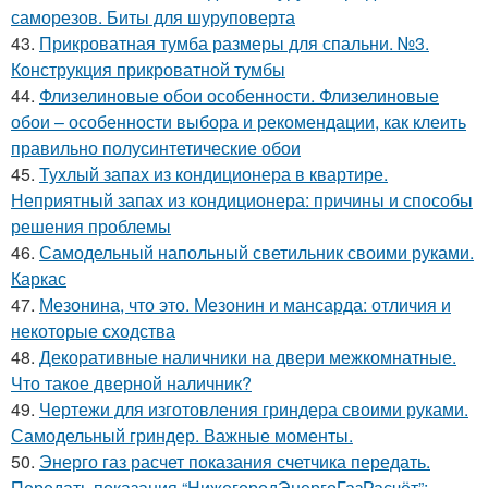
саморезов. Биты для шуруповерта
43.
Прикроватная тумба размеры для спальни. №3.
Конструкция прикроватной тумбы
44.
Флизелиновые обои особенности. Флизелиновые
обои – особенности выбора и рекомендации, как клеить
правильно полусинтетические обои
45.
Тухлый запах из кондиционера в квартире.
Неприятный запах из кондиционера: причины и способы
решения проблемы
46.
Самодельный напольный светильник своими руками.
Каркас
47.
Мезонина, что это. Мезонин и мансарда: отличия и
некоторые сходства
48.
Декоративные наличники на двери межкомнатные.
Что такое дверной наличник?
49.
Чертежи для изготовления гриндера своими руками.
Самодельный гриндер. Важные моменты.
50.
Энерго газ расчет показания счетчика передать.
Передать показания “НижегородЭнергоГазРасчёт”: