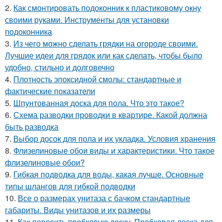
2.
Как смонтировать подоконник к пластиковому окну
своими руками. Инструменты для установки
подоконника
3.
Из чего можно сделать грядки на огороде своими.
Лучшие идеи для грядок или как сделать, чтобы было
удобно, стильно и долговечно
4.
Плотность эпоксидной смолы: стандартные и
фактические показатели
5.
Шпунтованная доска для пола. Что это такое?
6.
Схема разводки проводки в квартире. Какой должна
быть разводка
7.
Выбор досок для пола и их укладка. Условия хранения
8.
Флизелиновые обои виды и характеристики. Что такое
флизелиновые обои?
9.
Гибкая подводка для воды, какая лучше. Основные
типы шлангов для гибкой подводки
10.
Все о размерах унитаза с бачком стандартные
габариты. Виды унитазов и их размеры
11.
Как повесить пробковую доску. Пробковая доска для