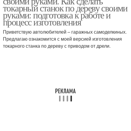
своими руками. Как сделать
токарный станок по дереву своими
руками: подготовка к работе и
процесс изготовления
Фрезерный станок
Самодельный станок
Приветствую автолюбителей – гаражных самоделкиных.
Предлагаю ознакомится с моей версией изготовления
токарного станка по дереву с приводом от дрели.
Копировально-
Станок для резьбы
фрезерный станок
Бабка на токарный
Патрон для токарного
станок
станка
Резцы для токарного
Токарный патрон
станка