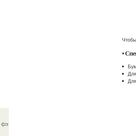
Чтобы
• Сп
Бум
Для
Для
⇦