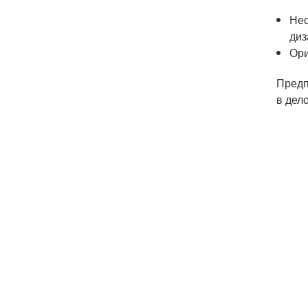
Нес
диз
Ори
Предп
в дел