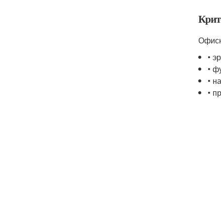
Крит
Офисн
• э
• ф
• н
• п