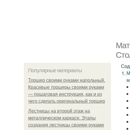
Мат
Сто
Сод
Популярные материалы
М
м
Торшер своими руками напольный.
Красивые торшеры своими руками
— пошаговая инструкция, как и из
чего сделать оригинальный торшер
Лестницы на второй этаж на
металлическом каркасе. Этапы
создания лестницы своими руками