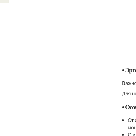
• Эр
Важно
Для н
• Ос
От 
мон
С и