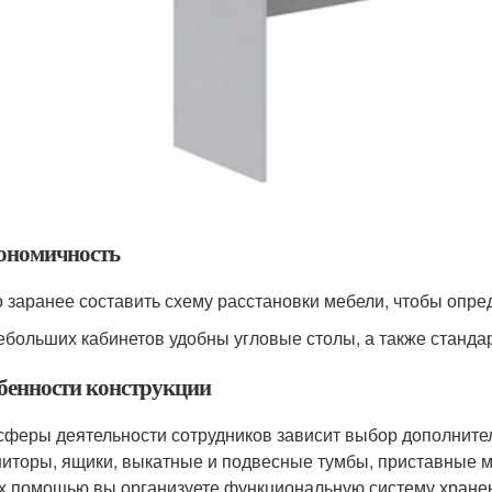
гономичность
 заранее составить схему расстановки мебели, чтобы опре
ебольших кабинетов удобны угловые столы, а также станда
обенности конструкции
сферы деятельности сотрудников зависит выбор дополнител
иторы, ящики, выкатные и подвесные тумбы, приставные м
х помощью вы организуете функциональную систему хранени