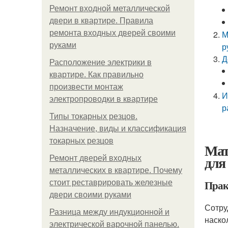
Ремонт входной металлической
двери в квартире. Правила
ремонта входных дверей своими
М
руками
р
Д
Расположение электрики в
квартире. Как правильно
произвести монтаж
И
электропроводки в квартире
р
Типы токарных резцов.
Назначение, виды и классификация
токарных резцов
Мат
для
Ремонт дверей входных
металлических в квартире. Почему
Прак
стоит реставрировать железные
двери своими руками
Сотру
Разница между индукционной и
наско
электрической варочной панелью.