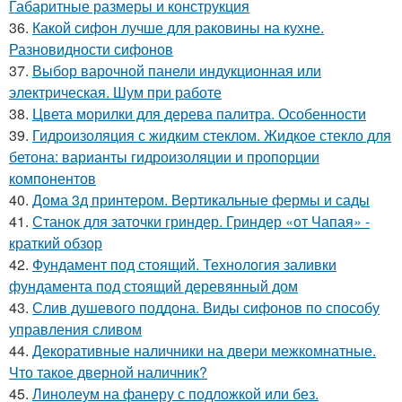
Габаритные размеры и конструкция
36.
Какой сифон лучше для раковины на кухне.
Разновидности сифонов
37.
Выбор варочной панели индукционная или
электрическая. Шум при работе
38.
Цвета морилки для дерева палитра. Особенности
39.
Гидроизоляция с жидким стеклом. Жидкое стекло для
бетона: варианты гидроизоляции и пропорции
компонентов
40.
Дома 3д принтером. Вертикальные фермы и сады
41.
Станок для заточки гриндер. Гриндер «от Чапая» -
краткий обзор
42.
Фундамент под стоящий. Технология заливки
фундамента под стоящий деревянный дом
43.
Слив душевого поддона. Виды сифонов по способу
управления сливом
44.
Декоративные наличники на двери межкомнатные.
Что такое дверной наличник?
45.
Линолеум на фанеру с подложкой или без.