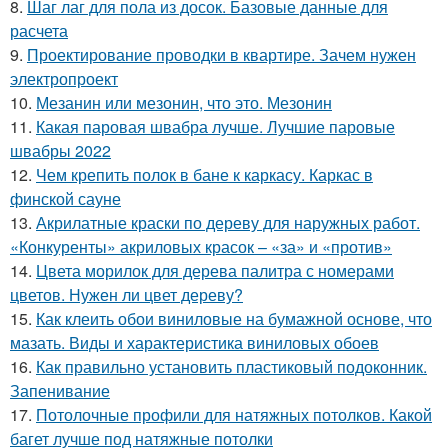
8.
Шаг лаг для пола из досок. Базовые данные для
расчета
9.
Проектирование проводки в квартире. Зачем нужен
электропроект
10.
Мезанин или мезонин, что это. Мезонин
11.
Какая паровая швабра лучше. Лучшие паровые
швабры 2022
12.
Чем крепить полок в бане к каркасу. Каркас в
финской сауне
13.
Акрилатные краски по дереву для наружных работ.
«Конкуренты» акриловых красок – «за» и «против»
14.
Цвета морилок для дерева палитра с номерами
цветов. Нужен ли цвет дереву?
15.
Как клеить обои виниловые на бумажной основе, что
мазать. Виды и характеристика виниловых обоев
16.
Как правильно установить пластиковый подоконник.
Запенивание
17.
Потолочные профили для натяжных потолков. Какой
багет лучше под натяжные потолки