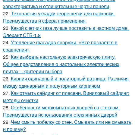
характеристика и отличительные черты панели
22.
Технология укладки георешетки для парковки.
Преимущества и сфера применения
23.
Какой счетчик газа лучше поставить в частном доме.
Элехант СГБ-1,8
24.
Утепление фасадов снаружи. «Все познается в
сравнении»
25.
Как выбрать настольную электрическую плиту.
Общее представление о настольных электрических
плитах – критерии выбора
26.
Кирпич одинарный и полуторный разница. Различия
между одинарным и полуторным кирпичом
27.
Как отмыть сайдинг от плесени. Виниловый сайдинг:
методы очистки
28.
Особенности межкомнатных дверей со стеклом.
Преимущества использования стеклянных дверей
29.
Чем смыть побелку со стен. Смывать или не смывать
и почему?