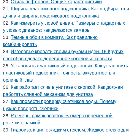
30.
Стиль лофт обои. Общие характеристики
31.
Ширина пластикового подоконника. Как подбираются
длина и ширина пластикового подоконника
32.
Как измерить угловой диван. Размеры стандартных
угловых диванов: как делаются замеры
33.
Темные обои в комнату. Как правильно
комбинировать
34.
Изголовье кровати своими руками идеи. 16 Крутых
способов сделать деревянное изголовье кровати
35.
Установить пластиковый подоконник. Как установить
пластиковый подоконник: точность, аккуратность и
орлиный глаз
36.
Как работает слив в унитазе с кнопкой. Как должен
работать сливной механизм для унитаза
37.
Как провести проверку счетчиков воды. Почему
нужно поверять счетчики
38.
Размеры рамок розеток. Размер современной
розетки с рамкой
39.
Гидроизоляция с жидким стеклом. Жидкое стекло для