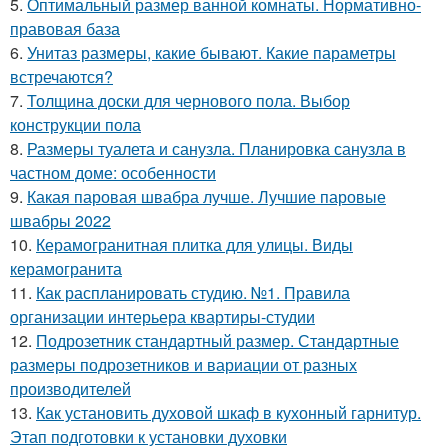
5.
Оптимальный размер ванной комнаты. Нормативно-
правовая база
6.
Унитаз размеры, какие бывают. Какие параметры
встречаются?
7.
Толщина доски для чернового пола. Выбор
конструкции пола
8.
Размеры туалета и санузла. Планировка санузла в
частном доме: особенности
9.
Какая паровая швабра лучше. Лучшие паровые
швабры 2022
10.
Керамогранитная плитка для улицы. Виды
керамогранита
11.
Как распланировать студию. №1. Правила
организации интерьера квартиры-студии
12.
Подрозетник стандартный размер. Стандартные
размеры подрозетников и вариации от разных
производителей
13.
Как установить духовой шкаф в кухонный гарнитур.
Этап подготовки к установки духовки