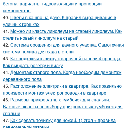
бетона: варианты гидроизоляции и пропорции
компонентов
40.
Цветы в кашпо на даче. 9 правил выращивания в
уличных горшках
41.
Можно ли класть линолеум на старый линолеум. Как
стелить новый линолеум на старый
42.
Система орошения для дачного участка. Самотечная
система полива для сада в степи
43.
Как подключить вилку к варочной панели 4 провода.
Как выбрать розетку и вилку
44.
Демонтаж старого пола. Когда необходим демонтаж
деревянного пола
45.
Расположение электрики в квартире. Как правильно
произвести монтаж электропроводки в квартире
46.
Размеры прикроватных тумбочек для спальни.
Важные нюансы по выбору прикроватных тумбочек для
спальни
47.
Как сделать точилку для ножей. 1) Угол + правила
равномерной заточки