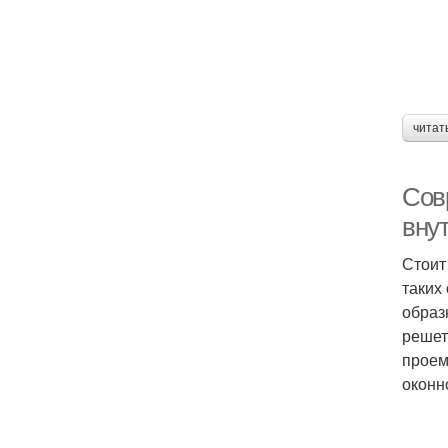
читат
Сов
вну
Стоит
таких
образ
решет
проем
оконн