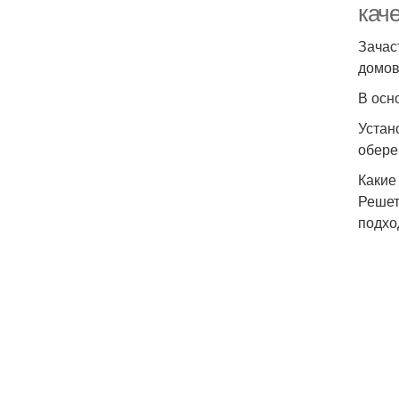
кач
Зачас
домов
В осн
Устан
обере
Какие
Решет
подхо