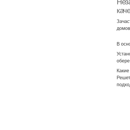
Нез
кач
Зачас
домов
В осн
Устан
обере
Какие
Решет
подхо