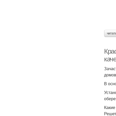
читат
Кра
кач
Зачас
домов
В осн
Устан
обере
Какие
Решет