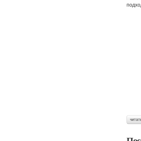
подхо
читат
Пос