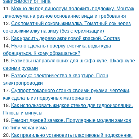
зависимости от типа
11.
Можно ли под линолеум положить подложку. Монтаж
линолеума на разное основание: виды и требования
12.
Сок томатный соковыжималка. Томатный сок через
соковыжималку на зиму (без стерилизации)
13.
Как красить дерево акриловой краской. Состав
14.
Нужно сделать поверку счетчика воды куда
обращаться. К кому обращаться?
15.
Размеры направляющих для шкафа-купе. Шкаф-купе
своими руками
16.
Разводка электричества в квартире. План
электропроводки
17.
Суппорт токарного станка своими руками: чертежи,
как сделать из подручных материалов
18.
Как использовать жидкое стекло для гидроизоляции.
Плюсы и минусы
19.
Ремонт дверей замков. Популярные модели замков
по типу механизма
20.
Как правильно установить пластиковый подоконник.