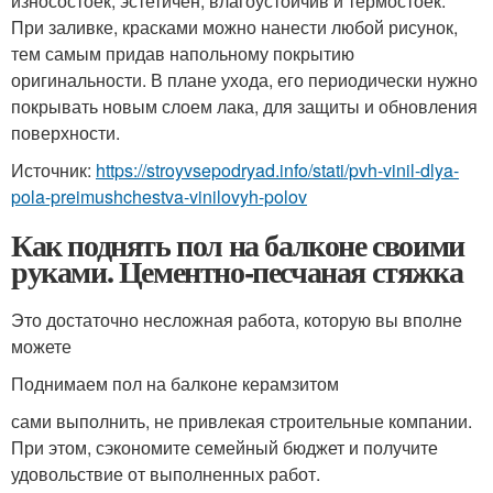
износостоек, эстетичен, влагоустойчив и термостоек.
При заливке, красками можно нанести любой рисунок,
тем самым придав напольному покрытию
оригинальности. В плане ухода, его периодически нужно
покрывать новым слоем лака, для защиты и обновления
поверхности.
Источник:
https://stroyvsepodryad.info/stati/pvh-vinil-dlya-
pola-preimushchestva-vinilovyh-polov
Как поднять пол на балконе своими
руками. Цементно-песчаная стяжка
Это достаточно несложная работа, которую вы вполне
можете
Поднимаем пол на балконе керамзитом
сами выполнить, не привлекая строительные компании.
При этом, сэкономите семейный бюджет и получите
удовольствие от выполненных работ.