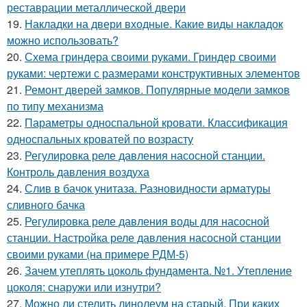
реставрации металлической двери
19.
Накладки на двери входные. Какие виды накладок
можно использовать?
20.
Схема гриндера своими руками. Гриндер своими
руками: чертежи с размерами конструктивных элементов
21.
Ремонт дверей замков. Популярные модели замков
по типу механизма
22.
Параметры односпальной кровати. Классификация
односпальных кроватей по возрасту
23.
Регулировка реле давления насосной станции.
Контроль давления воздуха
24.
Слив в бачок унитаза. Разновидности арматуры
сливного бачка
25.
Регулировка реле давления воды для насосной
станции. Настройка реле давления насосной станции
своими руками (на примере РДМ-5)
26.
Зачем утеплять цоколь фундамента. №1. Утепление
цоколя: снаружи или изнутри?
27.
Можно ли стелить линолеум на старый. При каких