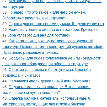
37.
Механизм спуска воды в бачке унитаза. Актуальные
конструкции
38.
Гриндер, что это такое и для чего он нужен.
Габаритные размеры и конструкция
39.
Горшки для цветов своими руками. Шедевр из ничего
40.
Размеры углового дивана для гостиной. Критерии
выбора углового дивана для гостиной
41.
Как установить духовку встроенную в кухонный
гарнитур. Основные типы конструкций духовых шкафов.
Правильно размещаем технику
42.
Бордюры для обоев флизелиновые. Разновидности
декоративного бордюра для обоев по структуре
43.
Система для смыва в бачке унитаза. Способы
водоподачи унитазов
44.
Наличники двери деревянный дом. Материал
45.
Подвязка малины на шпалере. Выращивание
малины: зачем нужна шпалера?
46.
Отделка балкона материалы используемые. 8
материалов, подходящих для отделки балкона