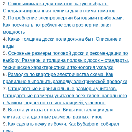
2.
Соковыжималка для томатов, какую выбрать.
Специализированная техника для отжима томатов.
3.
Потребление электроэнергии бытовыми приборами.
Как посчитать потребление электроэнергии, зная
мощность
4.
Какая толщина доски пола должна быт. Описание и
виды
5.
Основные размеры половой доски и рекомендации по
выбору. Размеры и толщина половых досок – стандарты,
технические характеристики и технология укладки
6.
Разводка по квартире электричества схема. Как
правильно выполнить разводку электрической проводки
7.
Стандартные и оригинальные размеры унитазов.
Стандартные размеры унитазов всех типов: напольного
с бачком, подвесного с инсталяцией, углового.
8.
Высота унитаза от пола. Виды инсталляции для
унитаза: стандартные размеры разных типов
9.
Как сделать печку из бочки. Как Бубафоня собирал
печь