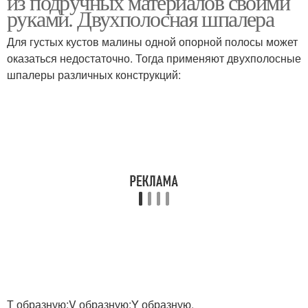
из подручных материалов своими
руками. Двухполосная шпалера
Для густых кустов малины одной опорной полосы может
оказаться недостаточно. Тогда применяют двухполосные
Шпалеры для малины
Простая шпалера
шпалеры различных конструкций:
Шпалеры для
Малин на шпалерах
выращивания
Малины к
V-образная шпалера
однополосной шпалере
Малины на шпалере
Шпалера в виде
Т образную;V образную;Y образную.