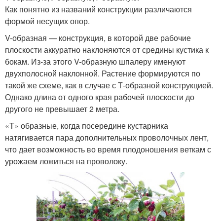
Как понятно из названий конструкции различаются
формой несущих опор.
Шпалера для ежевики
Классная шпалера
V-образная — конструкция, в которой две рабочие
плоскости аккуратно наклоняются от средины кустика к
бокам. Из-за этого V-образную шпалеру именуют
двухполосной наклонной. Растение формируются по
Шпалера для малины-
такой же схеме, как в случае с Т-образной конструкцией.
Шпалера для винограда
способ
Однако длина от одного края рабочей плоскости до
другого не превышает 2 метра.
«Т» образные, когда посередине кустарника
натягивается пара дополнительных проволочных лент,
Одноплоскостная
Шпалера для розы
что дает возможность во время плодоношения веткам с
шпалера
урожаем ложиться на проволоку.