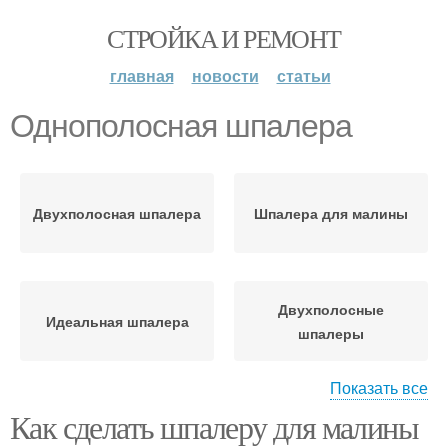
СТРОЙКА И РЕМОНТ
главная
новости
статьи
Однополосная шпалера
Двухполосная шпалера
Шпалера для малины
Двухполосные
Идеальная шпалера
шпалеры
Показать все
Как сделать шпалеру для малины
Шпалеры для
Y-образная шпалера
малиновых посадок