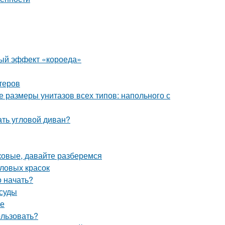
ьный эффект «короеда»
теров
 размеры унитазов всех типов: напольного с
ть угловой диван?
ковые, давайте разберемся
иловых красок
о начать?
осуды
ке
ользовать?