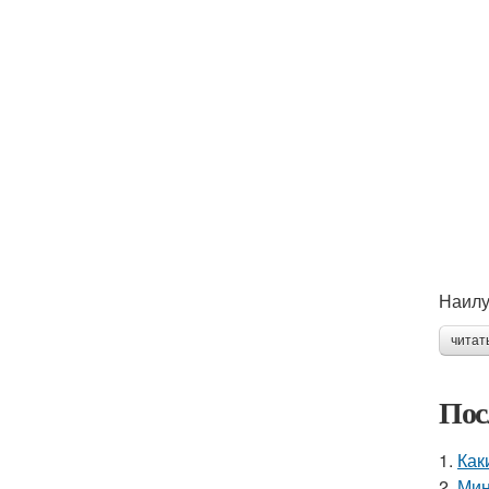
Наилу
читат
Пос
1.
Как
2.
Мин