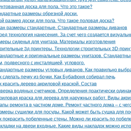
нтованная доска для пола. Что это такое?
ндартные размеры обрезной доски.
ой размер доски для пола. Что такое половая доска?
ан размеры стандартные. Стандартные размеры диванов
оед технология нанесения. За счет чего создается визуал
меры сиденья для унитаза. Материалы изготовления
оительные 3д принтеры. Технологии строительных 3D-прин
андартные и оригинальные размеры унитазов. Стандартные
м, подвесного с инсталяцией, углового.
андартные размеры угловых диванов. Как правильно выбра
к сделать печку из бочки. Как Бубафоня собирал печь
к красить дерево акриловой краской. Состав
верка водяных счетчиков. Определения практически одина
риловая краска для дерева для наружных работ. Виды акр
апы ремонта в частном доме. Ремонт частного дома – с чег
змеры сушилки для посуды. Какой может быть сушка для п
к покрасить побеленные стены. Можно ли красить по побел
кладки на двери входные. Какие виды накладок можно исп