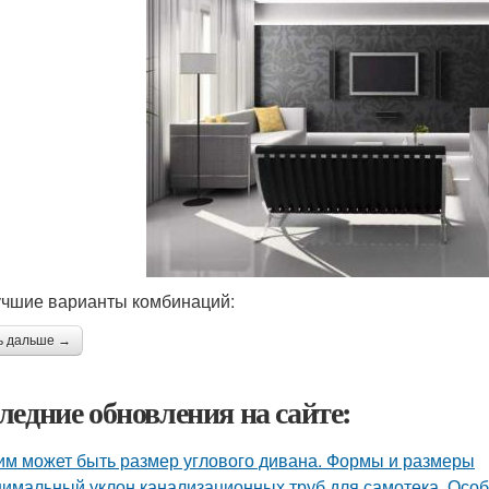
чшие варианты комбинаций:
ь дальше →
ледние обновления на сайте:
им может быть размер углового дивана. Формы и размеры
имальный уклон канализационных труб для самотека. Осо