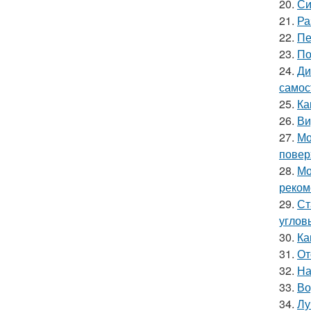
20.
Си
21.
Ра
22.
Пе
23.
По
24.
Ди
самос
25.
Ка
26.
Ви
27.
Мо
повер
28.
Мо
реком
29.
Ст
углов
30.
Ка
31.
От
32.
На
33.
Во
34.
Лу