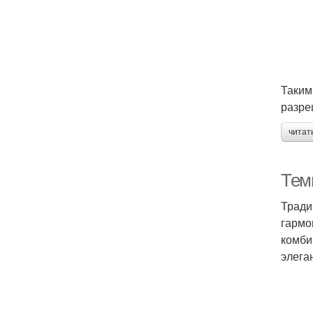
Таким
разре
читат
Тем
Тради
гармо
комби
элега