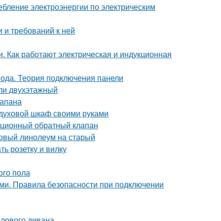
ебление электроэнергии по электрическим
 и требований к ней
и. Как работают электрическая и индукционная
вода. Теория подключения панели
или двухэтажный
лапана
ь духовой шкаф своими руками
ационный обратный клапан
новый линолеум на старый
ть розетку и вилку
ого пола
ми. Правила безопасности при подключении
глового дивана