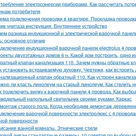
требление электроэнергии приборами. Как рассчитать потр
инам потребителя
ема подключения проводки в квартире. Прокладка проводки
ив унитаза инструкция. Внутреннее устройство
чем разница индукционной и электрической варочной панел
ь: основное отличие
дключение индукционной варочной панели electrolux 4 про
оекты двухэтажных домов 6 н. Какой дом построить, одно 
ратный клапан канализация 110. Зачем нужны обратные к
к установить встраиваемую духовку. Чертежи, как встроит
нализационный клапан обратный 110. Как устроен канализ
жно ли класть линолеум на старый линолеум. Как стелить 
к подключить вилку к варочной панели 4 провода. Как выбра
модельный напольный светильник своими руками. Каркас
монтаж старого пола. Когда необходим демонтаж деревянн
дключение варочной поверхности электролюкс с 4 провода
ной поверхности
исание ванной комнаты. Этнические стили
ловой диван стандартные размеры. 10 советов по выбору у