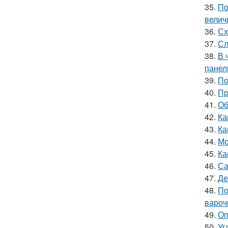
35.
По
велич
36.
Сх
37.
Сл
38.
В 
панел
39.
По
40.
Пр
41.
Об
42.
Ка
43.
Ка
44.
Мо
45.
Ка
46.
Са
47.
Де
48.
По
вароч
49.
Оп
50.
Уг