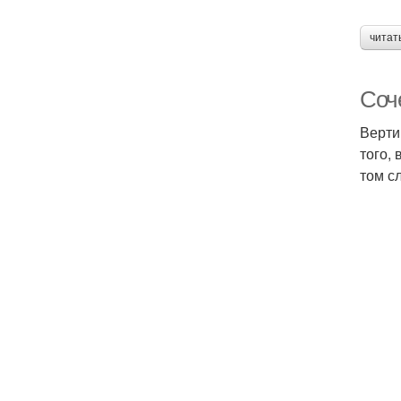
читат
Соч
Верти
того,
том с