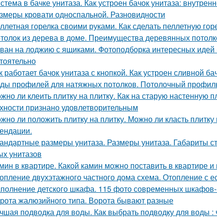
стема в бачке унитаза. Как устроен бачок унитаза: внутрен
змеры кровати односпальной. Разновидности
ллетная горелка своими руками. Как сделать пеллетную гор
толок из дерева в доме. Преимущества деревянных потолк
ван на лоджию с ящиками. Фотоподборка интересных идей 
тоятельно
к работает бачок унитаза с кнопкой. Как устроен сливной ба
ды профилей для натяжных потолков. Потолочный профиль
жно ли клеить плитку на плитку. Как на старую настенную п
хности признано удовлетворительным
жно ли положить плитку на плитку. Можно ли класть плитку
ендации.
андартные размеры унитаза. Размеры унитаза. Габариты ст
ых унитазов
мин в квартире. Какой камин можно поставить в квартире и 
опление двухэтажного частного дома схема. Отопление с е
полнение детского шкафа. 115 фото современных шкафов-к
рота жалюзийного типа. Ворота бывают разные
чшая подводка для воды. Как выбрать подводку для воды : ч