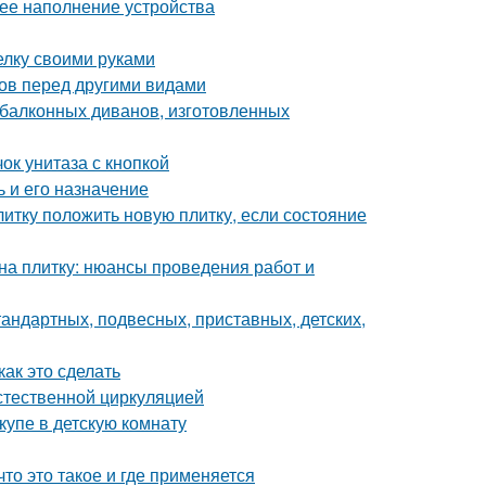
нее наполнение устройства
елку своими руками
ов перед другими видами
балконных диванов, изготовленных
чок унитаза с кнопкой
 и его назначение
литку положить новую плитку, если состояние
 на плитку: нюансы проведения работ и
андартных, подвесных, приставных, детских,
как это сделать
стественной циркуляцией
упе в детскую комнату
то это такое и где применяется