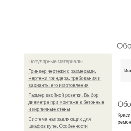
Обо
Популярные материалы
Ин
Гриндер чертежи с размерами.
Чертежи гриндера, требования и
варианты его изготовления
Размер двойной розетки. Выбор
диаметра при монтаже в бетонные
Обо
и кирпичные стены
Краси
Система направляющих для
ремон
шкафов купе. Особенности