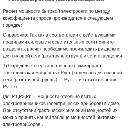
Расчет мощности бытовой электросети по методу
коэффициента спроса производится в следующем
порядке:
Справочно: Так как в соответствии с действующими
правилами силовые и осветительные сети принято
разделять, расчет необходимо производить раздельно
для силовой сети (розеточных групп) и сети освещения.
1) Определяется установленная (суммарная)
электрическая мощность ( P
уст
) отдельно для силовой
сети (розеточной группы) — P
уст-с
и сети освещения
P
уст-о
:
где: P
1
,P
2
,P
n
— мощности отдельно взятых
электроприемников (электрических приборов) в доме.
При отсутствии фактических значений мощностей их
можно принять нашей таблице мощностей бытовых
электроприборов .