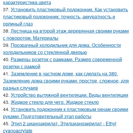
характеристика цвета
37.
Установить пластиковый подоконник. Как установить
пластиковый подоконник: точность, аккуратность и
орлиный глаз
38.
Лестница на второй этаж деревянная своими руками
с поворотом. Материалы
39.
Прозрачный холодильник для дома. Особенности
холодильников со стеклянной дверью
40.
Размеры розеток с рамками. Размер современной
розетки с рамкой
41.
Заземление в частном доме, как сделать на 380.
Заземление дома своими руками: простое, сложное, для
разных случаев
42.
Устройство вытяжной вентиляции. Виды вентиляции
43.
Жидкое стекло для чего. Жидкое стекло
44.
Установить подоконник к пластиковым окнам своими
руками. Подготовительный этап работы
45.
Этил 2 цианоакрилат. Этилцианоакрилат - Ethyl
cyanoacrylate