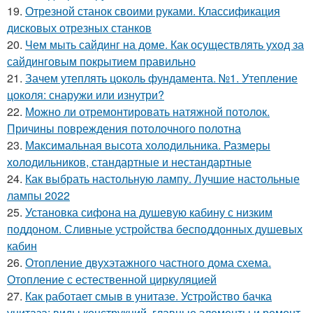
19.
Отрезной станок своими руками. Классификация
дисковых отрезных станков
20.
Чем мыть сайдинг на доме. Как осуществлять уход за
сайдинговым покрытием правильно
21.
Зачем утеплять цоколь фундамента. №1. Утепление
цоколя: снаружи или изнутри?
22.
Можно ли отремонтировать натяжной потолок.
Причины повреждения потолочного полотна
23.
Максимальная высота холодильника. Размеры
холодильников, стандартные и нестандартные
24.
Как выбрать настольную лампу. Лучшие настольные
лампы 2022
25.
Установка сифона на душевую кабину с низким
поддоном. Сливные устройства бесподдонных душевых
кабин
26.
Отопление двухэтажного частного дома схема.
Отопление с естественной циркуляцией
27.
Как работает смыв в унитазе. Устройство бачка
унитаза: виды конструкций, главные элементы и ремонт