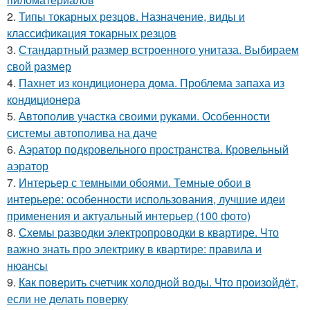
2.
Типы токарных резцов. Назначение, виды и
классификация токарных резцов
3.
Стандартный размер встроенного унитаза. Выбираем
свой размер
4.
Пахнет из кондиционера дома. Проблема запаха из
кондиционера
5.
Автополив участка своими руками. Особенности
системы автополива на даче
6.
Аэратор подкровельного пространства. Кровельный
аэратор
7.
Интерьер с темными обоями. Темные обои в
интерьере: особенности использования, лучшие идеи
применения и актуальный интерьер (100 фото)
8.
Схемы разводки электропроводки в квартире. Что
важно знать про электрику в квартире: правила и
нюансы
9.
Как поверить счетчик холодной воды. Что произойдёт,
если не делать поверку