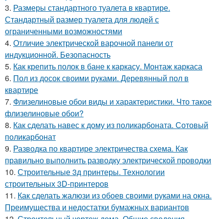
3.
Размеры стандартного туалета в квартире.
Стандартный размер туалета для людей с
ограниченными возможностями
4.
Отличие электрической варочной панели от
индукционной. Безопасность
5.
Как крепить полок в бане к каркасу. Монтаж каркаса
6.
Пол из досок своими руками. Деревянный пол в
квартире
7.
Флизелиновые обои виды и характеристики. Что такое
флизелиновые обои?
8.
Как сделать навес к дому из поликарбоната. Сотовый
поликарбонат
9.
Разводка по квартире электричества схема. Как
правильно выполнить разводку электрической проводки
10.
Строительные 3д принтеры. Технологии
строительных 3D-принтеров
11.
Как сделать жалюзи из обоев своими руками на окна.
Преимущества и недостатки бумажных вариантов
12.
Строительный чертеж дома. Общие сведения